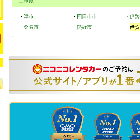
三重県
・
津市
・
四日市市
・
伊勢
・
桑名市
・
熊野市
・
伊賀