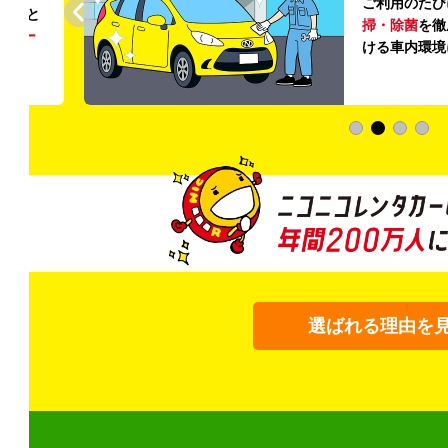
ご利用のたび
ること
掃・除菌
を徹
う
リー
ける車内環境
選ばれる理由を