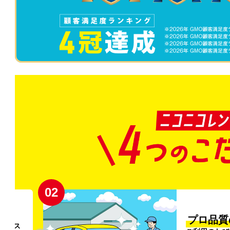
02
円〜
プロ品質
リンス