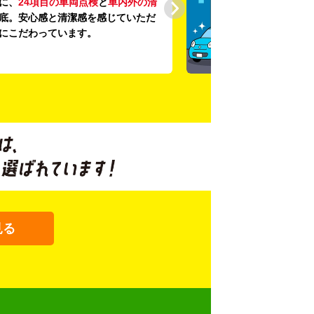
に、
24項目の車両点検
と
車内外の清
底。安心感と清潔感を感じていただ
にこだわっています。
見る