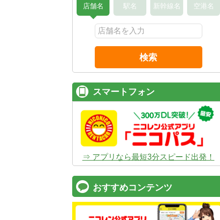
店舗名
駅名
新幹線名
空港名
検索
スマートフォン
⇒ アプリなら最短3分スピード出発！
おすすめコンテンツ