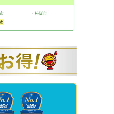
市
・
松阪市
市