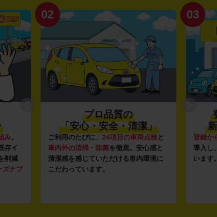
02
03
プロ品質の
〜
「安心・安全・清潔」
新
組み
。
ご利用のたびに、
24項目の車両点検
と
登録か
既存イ
車内外の清掃・除菌
を徹底。安心感と
導入し
を削減
清潔感を感じていただける車内環境に
います
ーズナブ
こだわっています。