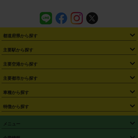
都道府県から探す
・
北海道
・
青森県
・
岩手県
・
宮城県
・
秋田県
・
山形県
主要駅から探す
・
福島県
・
東京都
・
神奈川県
・
埼玉県
・
千葉県
・
茨城県
・
札幌駅
・
仙台駅
・
新宿駅
・
池袋駅
・
渋谷駅
・
東京駅
主要空港から探す
・
栃木県
・
群馬県
・
山梨県
・
愛知県
・
静岡県
・
岐阜県
・
横浜駅
・
川崎駅
・
大宮駅
・
西船橋駅
・
柏駅
・
名古屋駅
・
新千歳空港
・
仙台空港
主要都市から探す
・
長野県
・
新潟県
・
富山県
・
石川県
・
福井県
・
大阪府
・
大阪駅
・
難波駅
・
三宮駅
・
京都駅
・
広島駅
・
博多駅
・
成田空港
・
羽田空港
・
兵庫県
・
京都府
・
滋賀県
・
和歌山県
・
奈良県
・
三重県
・
札幌市
・
仙台市
車種から探す
・
熊本駅
・
那覇空港駅
・
中部国際空港セントレア
・
関西国際空港
・
鳥取県
・
島根県
・
岡山県
・
広島県
・
山口県
・
徳島県
・
千葉市
・
さいたま市
・
軽自動車
・
コンパクトカー
・
ステーションワゴン・セダン
特徴から探す
・
大阪国際空港（伊丹空港）
・
神戸空港
・
香川県
・
愛媛県
・
高知県
・
福岡県
・
佐賀県
・
長崎県
・
横浜市
・
川崎市
・
ミニバン・ワンボックス
・
高級ミニバン・ワンボックス
・
SUV
・
岡山空港
・
徳島空港
・
ハイブリッド
・
宅配レンタカー
・
ETCカードレンタル
・
熊本県
・
大分県
・
宮崎県
・
鹿児島県
・
沖縄県
・
相模原市
・
新潟市
メニュー
・
軽トラック・商用バン
・
福岡空港
・
鹿児島空港
・
長期レンタル
・
深夜時間帯レンタル
・
免責補償プラス
・
静岡市
・
浜松市
・
・
トラック・バン
トップページ
・
はじめての方へ
・
ご利用案内
(タウンエースバン、ライトエースバン等)