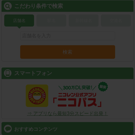
こだわり条件で検索
店舗名
駅名
新幹線名
空港名
検索
スマートフォン
⇒ アプリなら最短3分スピード出発！
おすすめコンテンツ