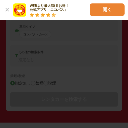
返却日時
WEBより最大30％お得！

2026年08月07日 (金)
14:00
開く
公式アプリ「ニコパス」
車両タイプ
コンパクトカー
その他の検索条件
指定なし
禁煙/喫煙
指定無し
禁煙
喫煙
レンタカーを検索する