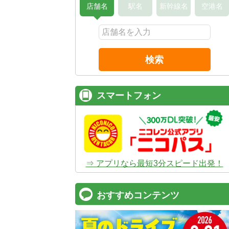
店舗名
駅名
新幹線名
空港名
検索
スマートフォン
⇒ アプリなら最短3分スピード出発！
おすすめコンテンツ