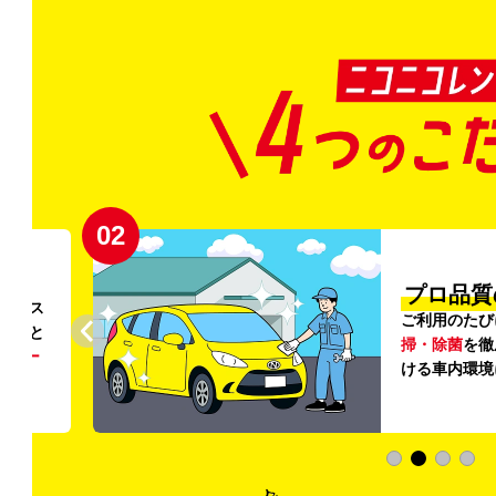
02
円〜
プロ品質
リンス
ご利用のたび
ること
掃・除菌
を徹
う
リー
ける車内環境