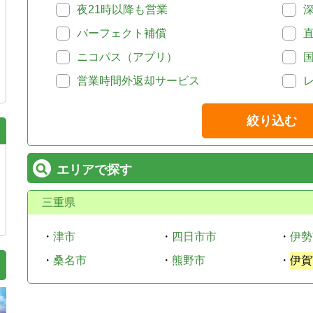
夜21時以降も営業
パーフェクト補償
ニコパス（アプリ）
営業時間外返却サービス
絞り込む
エリアで探す
三重県
・
津市
・
四日市市
・
伊勢
・
桑名市
・
熊野市
・
伊賀