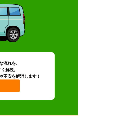
な流れを、
すく解説。
や不安を解消します！