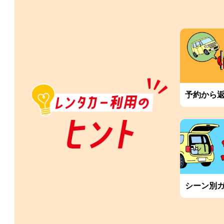
予約から
シーン別