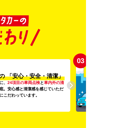
03
の
「安心・安全・清潔」
に、
24項目の車両点検
と
車内外の清
底。安心感と清潔感を感じていただ
にこだわっています。