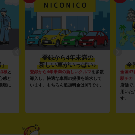
登録から4年未満の
潔」
新しい車がいっぱい♪
全
点検
と
登録から4年未満の新しいクルマ
を多数
全国47
心感と
導入し、快適な車両の提供を追求して
駅チカ
環境に
います。もちろん追加料金は0円です。
店舗で
用いた
す。