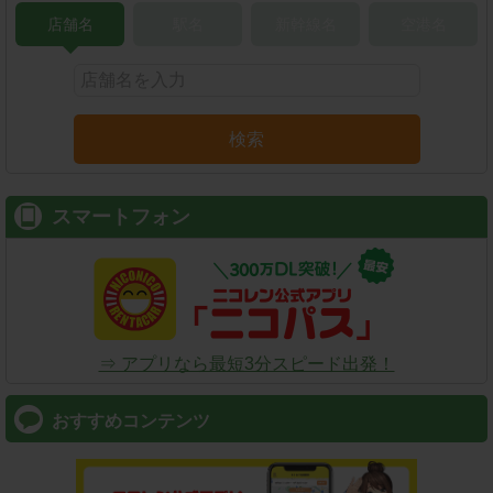
店舗名
駅名
新幹線名
空港名
検索
スマートフォン
⇒ アプリなら最短3分スピード出発！
おすすめコンテンツ