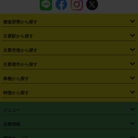
都道府県から探す
・
北海道
・
青森県
・
岩手県
・
宮城県
・
秋田県
・
山形県
主要駅から探す
・
福島県
・
東京都
・
神奈川県
・
埼玉県
・
千葉県
・
茨城県
・
札幌駅
・
仙台駅
・
新宿駅
・
池袋駅
・
渋谷駅
・
東京駅
主要空港から探す
・
栃木県
・
群馬県
・
山梨県
・
愛知県
・
静岡県
・
岐阜県
・
横浜駅
・
川崎駅
・
大宮駅
・
西船橋駅
・
柏駅
・
名古屋駅
・
新千歳空港
・
仙台空港
主要都市から探す
・
長野県
・
新潟県
・
富山県
・
石川県
・
福井県
・
大阪府
・
大阪駅
・
難波駅
・
三宮駅
・
京都駅
・
広島駅
・
博多駅
・
成田空港
・
羽田空港
・
兵庫県
・
京都府
・
滋賀県
・
和歌山県
・
奈良県
・
三重県
・
札幌市
・
仙台市
車種から探す
・
熊本駅
・
那覇空港駅
・
中部国際空港セントレア
・
関西国際空港
・
鳥取県
・
島根県
・
岡山県
・
広島県
・
山口県
・
徳島県
・
千葉市
・
さいたま市
・
軽自動車
・
コンパクトカー
・
ステーションワゴン・セダン
特徴から探す
・
大阪国際空港（伊丹空港）
・
神戸空港
・
香川県
・
愛媛県
・
高知県
・
福岡県
・
佐賀県
・
長崎県
・
横浜市
・
川崎市
・
ミニバン・ワンボックス
・
高級ミニバン・ワンボックス
・
SUV
・
岡山空港
・
徳島空港
・
ハイブリッド
・
宅配レンタカー
・
ETCカードレンタル
・
熊本県
・
大分県
・
宮崎県
・
鹿児島県
・
沖縄県
・
相模原市
・
新潟市
メニュー
・
軽トラック・商用バン
・
福岡空港
・
鹿児島空港
・
長期レンタル
・
深夜時間帯レンタル
・
免責補償プラス
・
静岡市
・
浜松市
・
・
トラック・バン
トップページ
・
はじめての方へ
・
ご利用案内
(タウンエースバン、ライトエースバン等)
企業情報
・
那覇空港
・
パーフェクト補償
・
スタッドレスタイヤ
・
直前予約
・
名古屋市
・
京都市
・
・
トラック・バン
ベストレート保証
・
予約から返却まで
・
・
店舗オリジナル
利用シーン別ガイ
(ハイエースバン・キャラバン等)
・
・
ニコパス(アプリ)
会社概要
・
ニュース
・
国際運転免許証
・
フランチャイズ募集
・
営業時間外返却サービス
・
個人情報保護