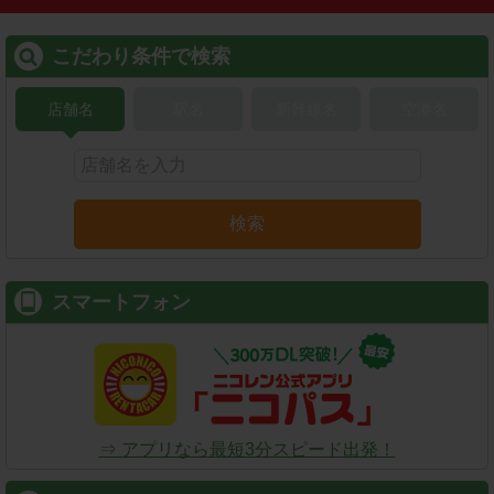
こだわり条件で検索
店舗名
駅名
新幹線名
空港名
検索
スマートフォン
⇒ アプリなら最短3分スピード出発！