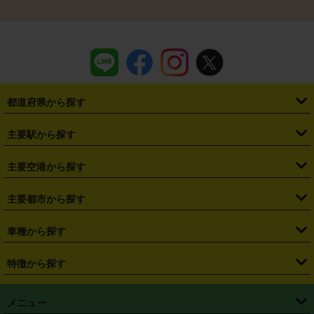
都道府県から探す
・
北海道
・
青森県
・
岩手県
・
宮城県
・
秋田県
・
山形県
主要駅から探す
・
福島県
・
東京都
・
神奈川県
・
埼玉県
・
千葉県
・
茨城県
・
札幌駅
・
仙台駅
・
新宿駅
・
池袋駅
・
渋谷駅
・
東京駅
主要空港から探す
・
栃木県
・
群馬県
・
山梨県
・
愛知県
・
静岡県
・
岐阜県
・
横浜駅
・
川崎駅
・
大宮駅
・
西船橋駅
・
柏駅
・
名古屋駅
・
新千歳空港
・
仙台空港
主要都市から探す
・
長野県
・
新潟県
・
富山県
・
石川県
・
福井県
・
大阪府
・
大阪駅
・
難波駅
・
三宮駅
・
京都駅
・
広島駅
・
博多駅
・
成田空港
・
羽田空港
・
兵庫県
・
京都府
・
滋賀県
・
和歌山県
・
奈良県
・
三重県
・
札幌市
・
仙台市
車種から探す
・
熊本駅
・
那覇空港駅
・
中部国際空港セントレア
・
関西国際空港
・
鳥取県
・
島根県
・
岡山県
・
広島県
・
山口県
・
徳島県
・
千葉市
・
さいたま市
・
軽自動車
・
コンパクトカー
・
ステーションワゴン・セダン
特徴から探す
・
大阪国際空港（伊丹空港）
・
神戸空港
・
香川県
・
愛媛県
・
高知県
・
福岡県
・
佐賀県
・
長崎県
・
横浜市
・
川崎市
・
ミニバン・ワンボックス
・
高級ミニバン・ワンボックス
・
SUV
・
岡山空港
・
徳島空港
・
ハイブリッド
・
宅配レンタカー
・
ETCカードレンタル
・
熊本県
・
大分県
・
宮崎県
・
鹿児島県
・
沖縄県
・
相模原市
・
新潟市
メニュー
・
軽トラック・商用バン
・
福岡空港
・
鹿児島空港
・
長期レンタル
・
深夜時間帯レンタル
・
免責補償プラス