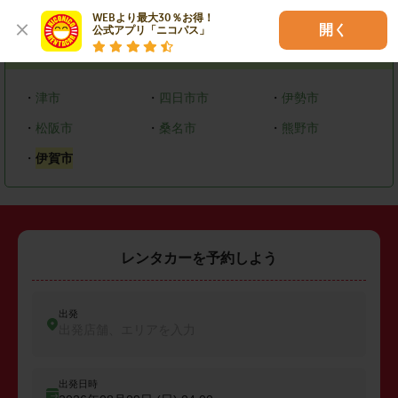
エリアで探す
WEBより最大30％お得！

開く
公式アプリ「ニコパス」
三重県
・
津市
・
四日市市
・
伊勢市
・
松阪市
・
桑名市
・
熊野市
・
伊賀市
レンタカーを予約しよう
出発
出発店舗、エリアを入力
出発日時