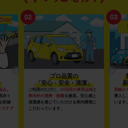
02
03
プロ品質の
〜
「安心・安全・清潔」
新
組み
。
ご利用のたびに、
24項目の車両点検
と
登録か
既存イ
車内外の清掃・除菌
を徹底。安心感と
導入し
を削減
清潔感を感じていただける車内環境に
います
ーズナブ
こだわっています。