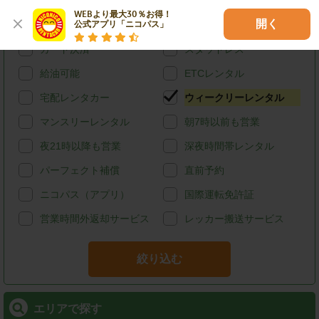
特徴で探す
WEBより最大30％お得！

開く
公式アプリ「ニコパス」
ハイブリッド
禁煙
カード決済
スタッドレス
給油可能
ETCレンタル
宅配レンタカー
ウィークリーレンタル
マンスリーレンタル
朝7時以前も営業
夜21時以降も営業
深夜時間帯レンタル
パーフェクト補償
直前予約
ニコパス（アプリ）
国際運転免許証
営業時間外返却サービス
レッカー搬送サービス
絞り込む
エリアで探す