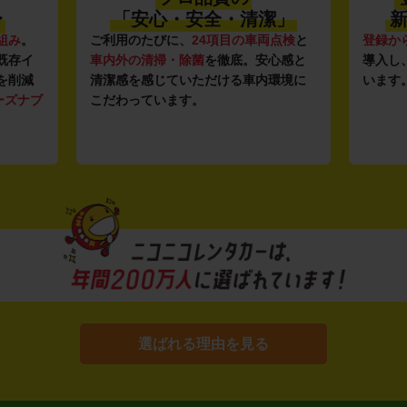
〜
「安心・安全・清潔」
新
組み
。
ご利用のたびに、
24項目の車両点検
と
登録か
既存イ
車内外の清掃・除菌
を徹底。安心感と
導入し
を削減
清潔感を感じていただける車内環境に
います
ーズナブ
こだわっています。
選ばれる理由を見る