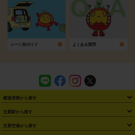
シーン別ガイド
よくある質問
都道府県から探す
・
北海道
・
青森県
・
岩手県
・
宮城県
・
秋田県
・
山形県
主要駅から探す
・
福島県
・
東京都
・
神奈川県
・
埼玉県
・
千葉県
・
茨城県
・
札幌駅
・
仙台駅
・
新宿駅
・
池袋駅
・
渋谷駅
・
東京駅
主要空港から探す
・
栃木県
・
群馬県
・
山梨県
・
愛知県
・
静岡県
・
岐阜県
・
横浜駅
・
川崎駅
・
大宮駅
・
西船橋駅
・
柏駅
・
名古屋駅