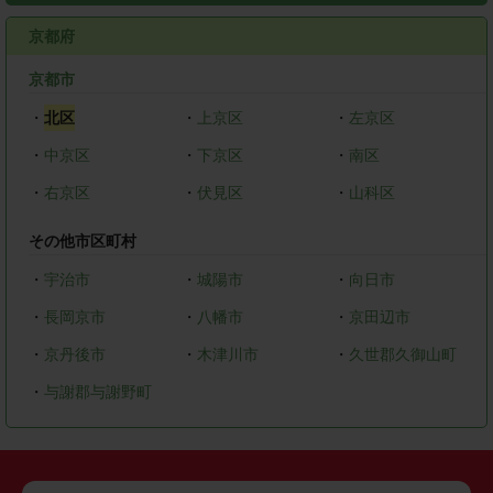
京都府
京都市
・
北区
・
上京区
・
左京区
・
中京区
・
下京区
・
南区
・
右京区
・
伏見区
・
山科区
その他市区町村
・
宇治市
・
城陽市
・
向日市
・
長岡京市
・
八幡市
・
京田辺市
・
京丹後市
・
木津川市
・
久世郡久御山町
・
与謝郡与謝野町