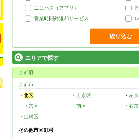
ニコパス（アプリ）
営業時間外返却サービス
絞り込む
エリアで探す
京都府
京都市
・
北区
・
上京区
・
左京
・
下京区
・
南区
・
右京
・
山科区
その他市区町村