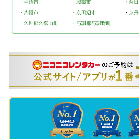
・
宇治市
・
城陽市
・
向日
・
八幡市
・
京田辺市
・
京丹
・
久世郡久御山町
・
与謝郡与謝野町