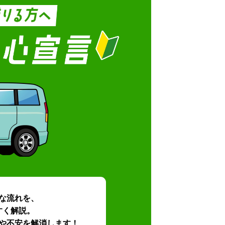
な流れを、
すく解説。
や不安を解消します！