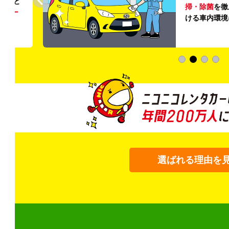
ること
掃・除菌
を徹
う
リー
ける車内環境
選ばれる理由を