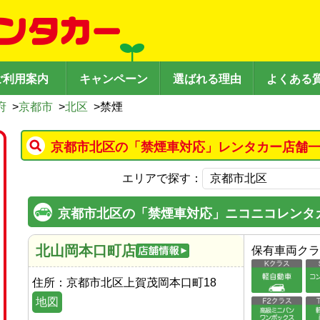
ご利用案内
キャンペーン
選ばれる理由
よくある
府
>
京都市
>
北区
>
禁煙
京都市北区の「禁煙車対応」レンタカー店舗一
エリアで探す：
京都市北区の「禁煙車対応」ニコニコレンタ
北山岡本口町店
保有車両クラ
住所：
京都市北区上賀茂岡本口町18
地図