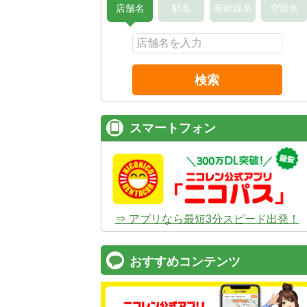
店舗名
駅名
新幹線名
空港名
検索
スマートフォン
⇒ アプリなら最短3分スピード出発！
おすすめコンテンツ