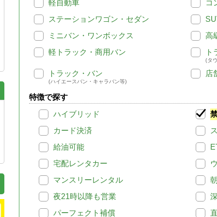
軽自動車
コ
ステーションワゴン・セダン
SU
ミニバン・ワンボックス
高
軽トラック・商用バン
ト
(タ
トラック・バン
店
(ハイエースバン・キャラバン等)
特徴で探す
ハイブリッド
カード決済
給油可能
E
宅配レンタカー
マンスリーレンタル
夜21時以降も営業
パーフェクト補償