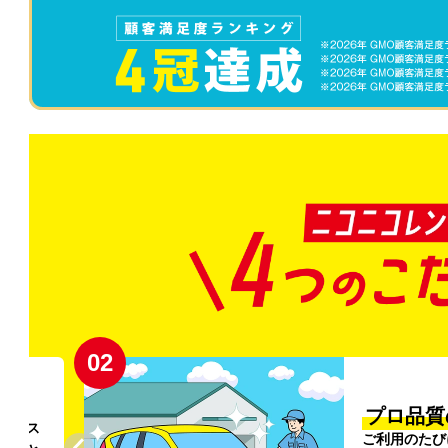
02
円〜
プロ品質
リンス
ご利用のたび