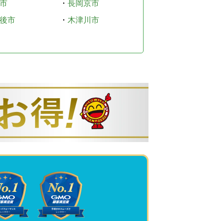
市
・
長岡京市
後市
・
木津川市