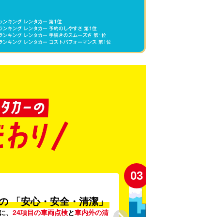
03
の
「安心・安全・清潔」
に、
24項目の車両点検
と
車内外の清