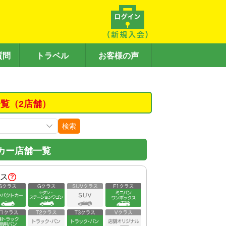
質問
トラベル
お客様の声
覧（2店舗）
検索
カー店舗一覧
ス