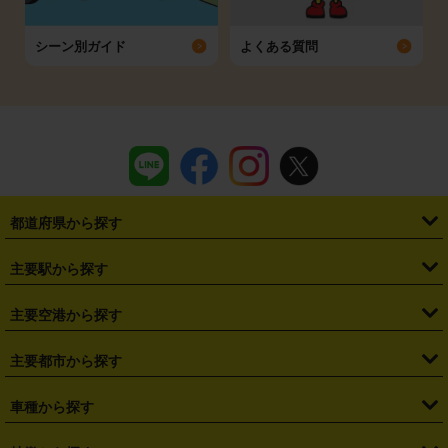
シーン別ガイド
よくある質問
都道府県から探す
・
北海道
・
青森県
・
岩手県
・
宮城県
・
秋田県
・
山形県
主要駅から探す
・
福島県
・
東京都
・
神奈川県
・
埼玉県
・
千葉県
・
茨城県
・
札幌駅
・
仙台駅
・
新宿駅
・
池袋駅
・
渋谷駅
・
東京駅
主要空港から探す
・
栃木県
・
群馬県
・
山梨県
・
愛知県
・
静岡県
・
岐阜県
・
横浜駅
・
川崎駅
・
大宮駅
・
西船橋駅
・
柏駅
・
名古屋駅
・
新千歳空港
・
仙台空港
主要都市から探す
・
長野県
・
新潟県
・
富山県
・
石川県
・
福井県
・
大阪府
・
大阪駅
・
難波駅
・
三宮駅
・
京都駅
・
広島駅
・
博多駅
・
成田空港
・
羽田空港
・
兵庫県
・
京都府
・
滋賀県
・
和歌山県
・
奈良県
・
三重県
・
札幌市
・
仙台市
車種から探す
・
熊本駅
・
那覇空港駅
・
中部国際空港セントレア
・
関西国際空港
・
鳥取県
・
島根県
・
岡山県
・
広島県
・
山口県
・
徳島県
・
千葉市
・
さいたま市
・
軽自動車
・
コンパクトカー
・
ステーションワゴン・セダン