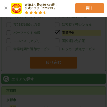
給油可能
ETCレンタル
WEBより最大30％お得！

開く
公式アプリ「ニコパス」
宅配レンタカー
ウィークリーレンタル
マンスリーレンタル
朝7時以前も営業
夜21時以降も営業
深夜時間帯レンタル
パーフェクト補償
直前予約
ニコパス（アプリ）
国際運転免許証
営業時間外返却サービス
レッカー搬送サービス
絞り込む
エリアで探す
京都府
京都市