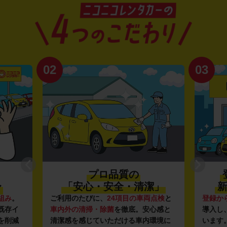
02
03
プロ品質の
〜
「安心・安全・清潔」
新
組み
。
ご利用のたびに、
24項目の車両点検
と
登録か
既存イ
車内外の清掃・除菌
を徹底。安心感と
導入し
を削減
清潔感を感じていただける車内環境に
います