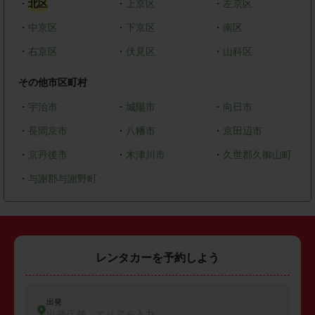
・
北区
・
上京区
・
左京区
・
中京区
・
下京区
・
南区
・
右京区
・
伏見区
・
山科区
その他市区町村
・
宇治市
・
城陽市
・
向日市
・
長岡京市
・
八幡市
・
京田辺市
・
京丹後市
・
木津川市
・
久世郡久御山町
・
与謝郡与謝野町
レンタカーを予約しよう
出発
出発店舗、エリアを入力