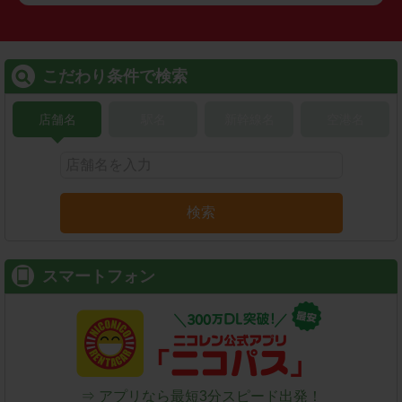
こだわり条件で検索
店舗名
駅名
新幹線名
空港名
検索
スマートフォン
⇒ アプリなら最短3分スピード出発！