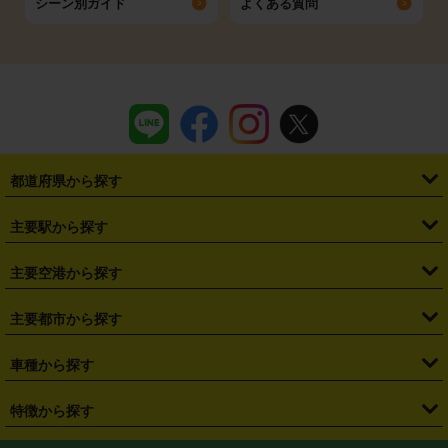
シーン別ガイド
よくある質問
都道府県から探す
・
北海道
・
青森県
・
岩手県
・
宮城県
・
秋田県
・
山形県
主要駅から探す
・
福島県
・
東京都
・
神奈川県
・
埼玉県
・
千葉県
・
茨城県
・
札幌駅
・
仙台駅
・
新宿駅
・
池袋駅
・
渋谷駅
・
東京駅
主要空港から探す
・
栃木県
・
群馬県
・
山梨県
・
愛知県
・
静岡県
・
岐阜県
・
横浜駅
・
川崎駅
・
大宮駅
・
西船橋駅
・
柏駅
・
名古屋駅
・
新千歳空港
・
仙台空港
主要都市から探す
・
長野県
・
新潟県
・
富山県
・
石川県
・
福井県
・
大阪府
・
大阪駅
・
難波駅
・
三宮駅
・
京都駅
・
広島駅
・
博多駅
・
成田空港
・
羽田空港
・
兵庫県
・
京都府
・
滋賀県
・
和歌山県
・
奈良県
・
三重県
・
札幌市
・
仙台市
車種から探す
・
熊本駅
・
那覇空港駅
・
中部国際空港セントレア
・
関西国際空港
・
鳥取県
・
島根県
・
岡山県
・
広島県
・
山口県
・
徳島県
・
千葉市
・
さいたま市
・
軽自動車
・
コンパクトカー
・
ステーションワゴン・セダン
特徴から探す
・
大阪国際空港（伊丹空港）
・
神戸空港
・
香川県
・
愛媛県
・
高知県
・
福岡県
・
佐賀県
・
長崎県
・
横浜市
・
川崎市
・
ミニバン・ワンボックス
・
高級ミニバン・ワンボックス
・
SUV
・
岡山空港
・
徳島空港
・
ハイブリッド
・
宅配レンタカー
・
ETCカードレンタル