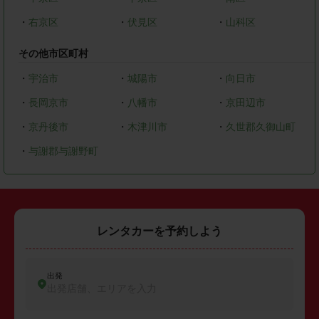
・
右京区
・
伏見区
・
山科区
その他市区町村
・
宇治市
・
城陽市
・
向日市
・
長岡京市
・
八幡市
・
京田辺市
・
京丹後市
・
木津川市
・
久世郡久御山町
・
与謝郡与謝野町
レンタカーを予約しよう
出発
出発店舗、エリアを入力