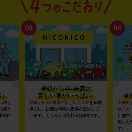
03
04
登録から4年未満の
潔」
新しい車がいっぱい♪
全
点検
と
登録から4年未満の新しいクルマ
を多数
全国47
心感と
導入し、快適な車両の提供を追求して
駅チカ
環境に
います。もちろん追加料金は0円です。
店舗で
用いた
す。