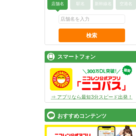
店舗名
駅名
新幹線名
空港名
検索
スマートフォン
⇒ アプリなら最短3分スピード出発！
おすすめコンテンツ