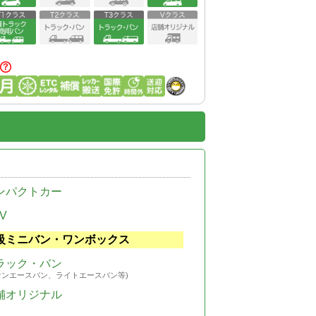
ンパクトカー
V
級ミニバン・ワンボックス
ラック・バン
ウンエースバン、ライトエースバン等)
舗オリジナル