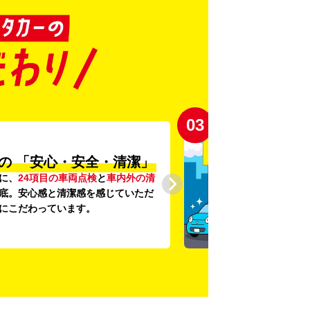
04
登録から4年未満の
新しい車がいっぱい♪
4年未満の新しいクルマ
を多数導入し、
車両の提供を追求しています。もちろん追
0円です。