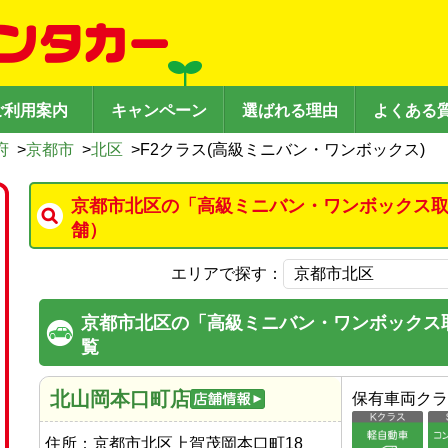
ご利用案内
キャンペーン
選ばれる理由
よくある
府
>
京都市
>
北区
>
F2クラス(高級ミニバン・ワンボックス)
京都市北区の「高級ミニバン・ワンボックス取
舗）
エリアで探す：
京都市北区の「高級ミニバン・ワンボックス
覧
北山岡本口町店
保有車両クラ
住所：
京都市北区上賀茂岡本口町18