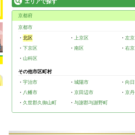
エリアで探す
京都府
京都市
・
北区
・
上京区
・
左京
・
下京区
・
南区
・
右京
・
山科区
その他市区町村
・
宇治市
・
城陽市
・
向日
・
八幡市
・
京田辺市
・
京丹
・
久世郡久御山町
・
与謝郡与謝野町