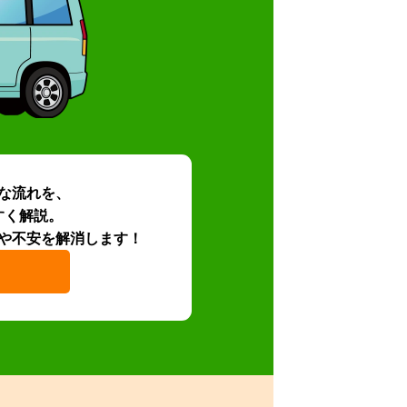
な流れを、
すく解説。
や不安を解消します！