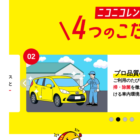
03
・清潔」
と
車内外の清
登録から
感じていただ
快適な
加料金は