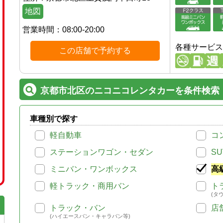
地図
営業時間：
08:00-20:00
各種サービス
この店舗で予約する
京都市北区のニコニコレンタカーを条件検索
車種別で探す
軽自動車
コ
ステーションワゴン・セダン
SU
ミニバン・ワンボックス
高
軽トラック・商用バン
ト
(タ
トラック・バン
店
(ハイエースバン・キャラバン等)