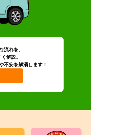
な流れを、
すく解説。
や不安を解消します！