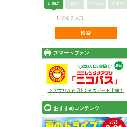
店舗名
駅名
新幹線名
空港名
検索
スマートフォン
⇒ アプリなら最短3分スピード出発！
おすすめコンテンツ