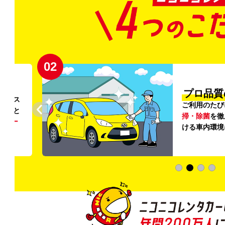
02
円〜
プロ品質
リンス
ご利用のたび
ること
掃・除菌
を徹
う
リー
ける車内環境