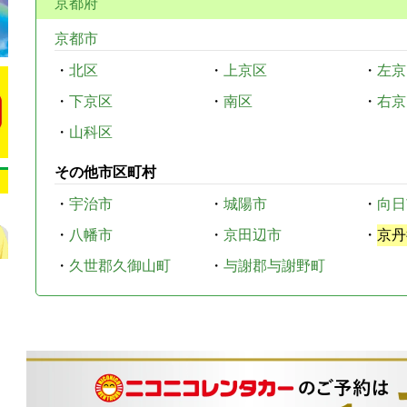
京都府
京都市
・
北区
・
上京区
・
左京
・
下京区
・
南区
・
右京
・
山科区
その他市区町村
・
宇治市
・
城陽市
・
向日
・
八幡市
・
京田辺市
・
京丹
・
久世郡久御山町
・
与謝郡与謝野町