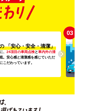
03
の
「安心・安全・清潔」
に、
24項目の車両点検
と
車内外の清
底。安心感と清潔感を感じていただ
にこだわっています。