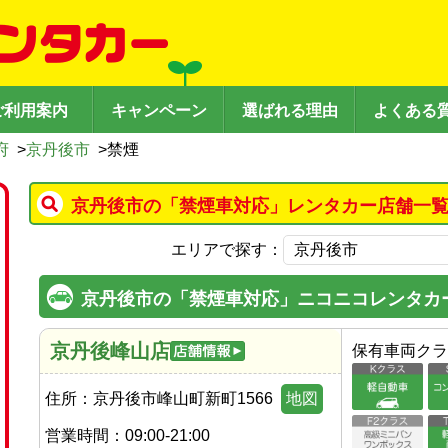
ご利用案内
キャンペーン
選ばれる理由
よくある
府
>
京丹後市
>
禁煙
京丹後市の「禁煙車対応」レンタカー店舗一覧
エリアで探す：
京丹後市の「禁煙車対応」ニコニコレンタカ
京丹後峰山店
保有車両クラ
住所：
京丹後市峰山町新町1566
地図
営業時間：
09:00-21:00