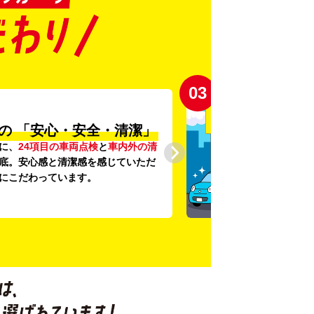
03
の
「安心・安全・清潔」
に、
24項目の車両点検
と
車内外の清
底。安心感と清潔感を感じていただ
にこだわっています。