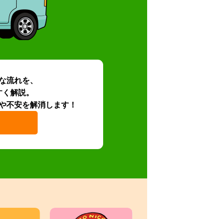
な流れを、
すく解説。
や不安を解消します！