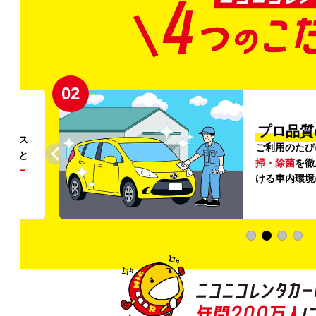
02
円〜
プロ品質
リンス
ご利用のたび
ること
掃・除菌
を徹
う
リー
ける車内環境