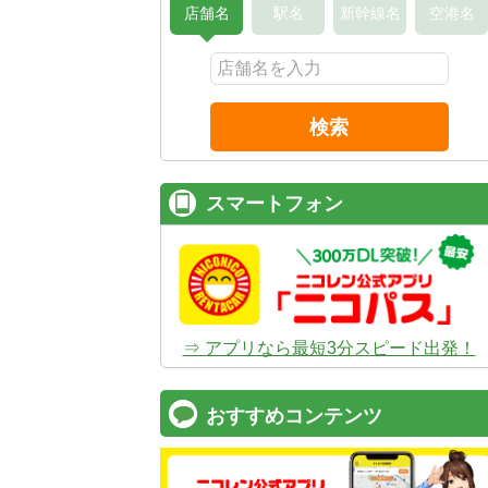
店舗名
駅名
新幹線名
空港名
検索
スマートフォン
⇒ アプリなら最短3分スピード出発！
おすすめコンテンツ