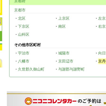
京都府
京都市
・
北区
・
上京区
・
左京
・
下京区
・
南区
・
右京
・
山科区
その他市区町村
・
宇治市
・
城陽市
・
向日
・
八幡市
・
京田辺市
・
京丹
・
久世郡久御山町
・
与謝郡与謝野町