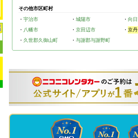
その他市区町村
・
宇治市
・
城陽市
・
向日
・
八幡市
・
京田辺市
・
京丹
・
久世郡久御山町
・
与謝郡与謝野町