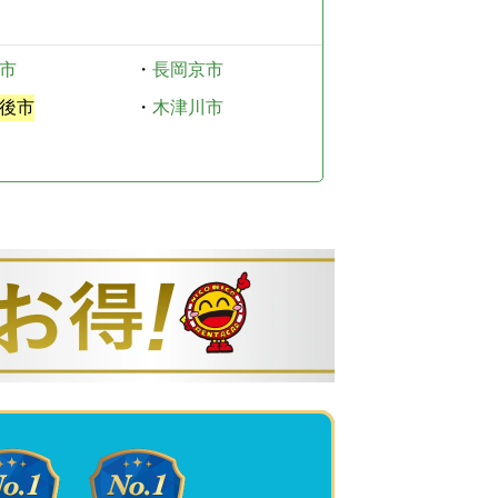
市
・
長岡京市
後市
・
木津川市