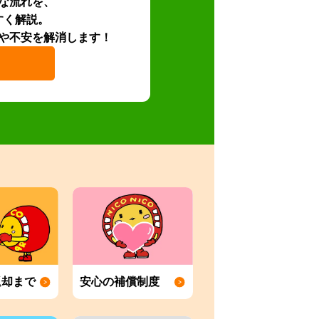
な流れを、
すく解説。
や不安を解消します！
返却まで
安心の補償制度