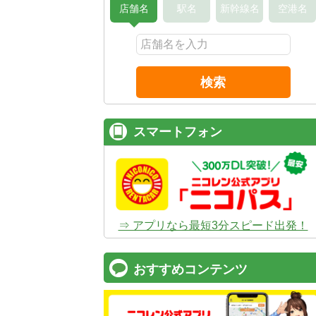
店舗名
駅名
新幹線名
空港名
検索
スマートフォン
⇒ アプリなら最短3分スピード出発！
おすすめコンテンツ