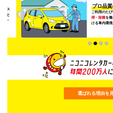
円〜
プロ品質
リンス
ご利用のたび
ること
掃・除菌
を徹
う
リー
ける車内環境
選ばれる理由を