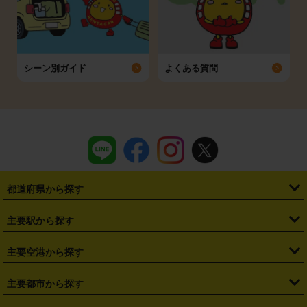
シーン別ガイド
よくある質問
都道府県から探す
・
北海道
・
青森県
・
岩手県
・
宮城県
・
秋田県
・
山形県
主要駅から探す
・
福島県
・
東京都
・
神奈川県
・
埼玉県
・
千葉県
・
茨城県
・
札幌駅
・
仙台駅
・
新宿駅
・
池袋駅
・
渋谷駅
・
東京駅
主要空港から探す
・
栃木県
・
群馬県
・
山梨県
・
愛知県
・
静岡県
・
岐阜県
・
横浜駅
・
川崎駅
・
大宮駅
・
西船橋駅
・
柏駅
・
名古屋駅
・
新千歳空港
・
仙台空港
主要都市から探す
・
長野県
・
新潟県
・
富山県
・
石川県
・
福井県
・
大阪府
・
大阪駅
・
難波駅
・
三宮駅
・
京都駅
・
広島駅
・
博多駅
・
成田空港
・
羽田空港