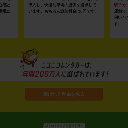
心感と
導入し、快適な車両の提供を追求して
駅チカ
環境に
います。もちろん追加料金は0円です。
店舗で
用いた
す。
選ばれる理由を見る