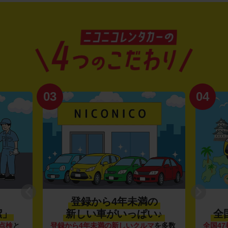
03
04
登録から4年未満の
潔」
新しい車がいっぱい♪
全
点検
と
登録から4年未満の新しいクルマ
を多数
全国47