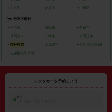
・
右京区
・
伏見区
・
山科区
その他市区町村
・
宇治市
・
城陽市
・
向日市
・
長岡京市
・
八幡市
・
京田辺市
・
京丹後市
・
木津川市
・
久世郡久御山町
・
与謝郡与謝野町
レンタカーを予約しよう
出発
出発店舗、エリアを入力