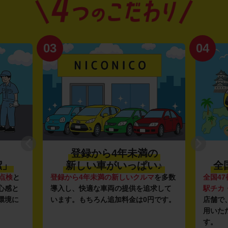
03
04
登録から4年未満の
潔」
新しい車がいっぱい♪
全
点検
と
登録から4年未満の新しいクルマ
を多数
全国47
心感と
導入し、快適な車両の提供を追求して
駅チカ
環境に
います。もちろん追加料金は0円です。
店舗で
用いた
す。