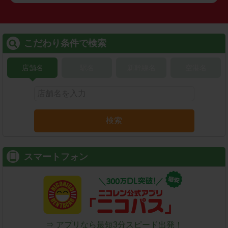
こだわり条件で検索
店舗名
駅名
新幹線名
空港名
検索
スマートフォン
⇒ アプリなら最短3分スピード出発！