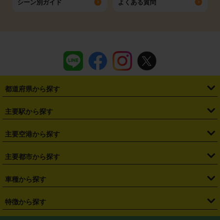
シーン別ガイド
よくある質問
都道府県から探す
・
北海道
・
青森県
・
岩手県
・
宮城県
・
秋田県
・
山形県
主要駅から探す
・
福島県
・
東京都
・
神奈川県
・
埼玉県
・
千葉県
・
茨城県
・
札幌駅
・
仙台駅
・
新宿駅
・
池袋駅
・
渋谷駅
・
東京駅
主要空港から探す
・
栃木県
・
群馬県
・
山梨県
・
愛知県
・
静岡県
・
岐阜県
・
横浜駅
・
川崎駅
・
大宮駅
・
西船橋駅
・
柏駅
・
名古屋駅
・
新千歳空港
・
仙台空港
主要都市から探す
・
長野県
・
新潟県
・
富山県
・
石川県
・
福井県
・
大阪府
・
大阪駅
・
難波駅
・
三宮駅
・
京都駅
・
広島駅
・
博多駅
・
成田空港
・
羽田空港
・
兵庫県
・
京都府
・
滋賀県
・
和歌山県
・
奈良県
・
三重県
・
札幌市
・
仙台市
車種から探す
・
熊本駅
・
那覇空港駅
・
中部国際空港セントレア
・
関西国際空港
・
鳥取県
・
島根県
・
岡山県
・
広島県
・
山口県
・
徳島県
・
千葉市
・
さいたま市
・
軽自動車
・
コンパクトカー
・
ステーションワゴン・セダン
特徴から探す
・
大阪国際空港（伊丹空港）
・
神戸空港
・
香川県
・
愛媛県
・
高知県
・
福岡県
・
佐賀県
・
長崎県
・
横浜市
・
川崎市
・
ミニバン・ワンボックス
・
高級ミニバン・ワンボックス
・
SUV
・
岡山空港
・
徳島空港
・
ハイブリッド
・
宅配レンタカー
・
ETCカードレンタル