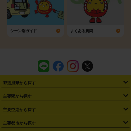
シーン別ガイド
よくある質問
都道府県から探す
・
北海道
・
青森県
・
岩手県
・
宮城県
・
秋田県
・
山形県
主要駅から探す
・
福島県
・
東京都
・
神奈川県
・
埼玉県
・
千葉県
・
茨城県
・
札幌駅
・
仙台駅
・
新宿駅
・
池袋駅
・
渋谷駅
・
東京駅
主要空港から探す
・
栃木県
・
群馬県
・
山梨県
・
愛知県
・
静岡県
・
岐阜県
・
横浜駅
・
川崎駅
・
大宮駅
・
西船橋駅
・
柏駅
・
名古屋駅
・
新千歳空港
・
仙台空港
主要都市から探す
・
長野県
・
新潟県
・
富山県
・
石川県
・
福井県
・
大阪府
・
大阪駅
・
難波駅
・
三宮駅
・
京都駅
・
広島駅
・
博多駅
・
成田空港
・
羽田空港