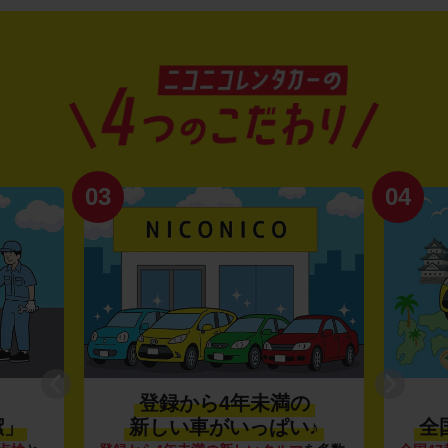
03
04
登録から4年未満の
潔」
新しい車がいっぱい♪
全