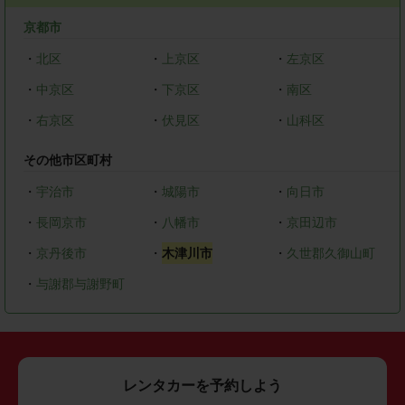
京都市
・
北区
・
上京区
・
左京区
・
中京区
・
下京区
・
南区
・
右京区
・
伏見区
・
山科区
その他市区町村
・
宇治市
・
城陽市
・
向日市
・
長岡京市
・
八幡市
・
京田辺市
・
京丹後市
・
木津川市
・
久世郡久御山町
・
与謝郡与謝野町
レンタカーを予約しよう