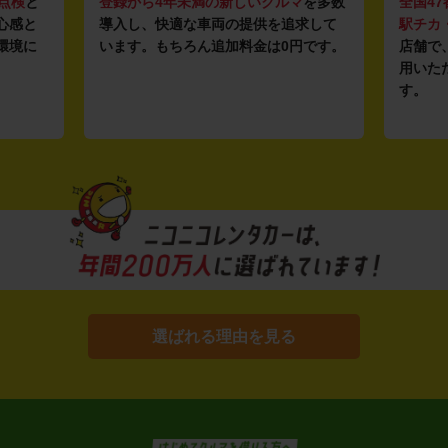
点検
と
登録から4年未満の新しいクルマ
を多数
全国47
心感と
導入し、快適な車両の提供を追求して
駅チカ
環境に
います。もちろん追加料金は0円です。
店舗で
用いた
す。
選ばれる理由を見る