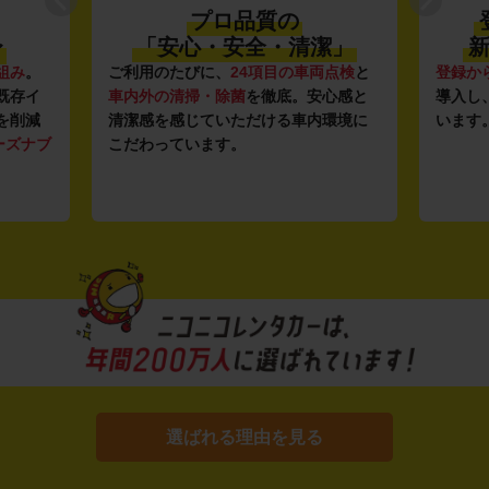
プロ品質の
〜
「安心・安全・清潔」
新
組み
。
ご利用のたびに、
24項目の車両点検
と
登録か
既存イ
車内外の清掃・除菌
を徹底。安心感と
導入し
を削減
清潔感を感じていただける車内環境に
います
ーズナブ
こだわっています。
選ばれる理由を見る