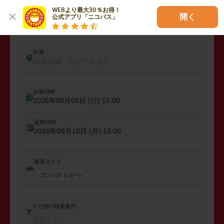
WEBより最大30％お得！

開く
公式アプリ「ニコパス」
レンタカーを予約しよう
出発
出発店舗、エリアを入力
出発日時
2026年08月09日 (日)
15:00
返却日時
2026年08月10日 (月)
15:00
車両タイプ
コンパクトカー
その他の検索条件
指定なし