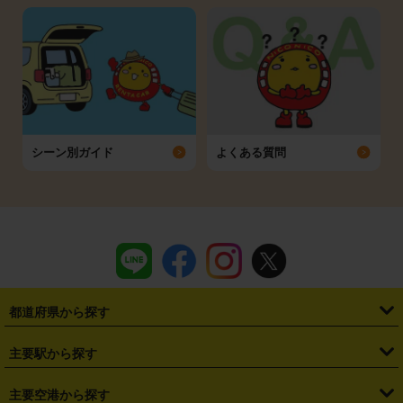
シーン別ガイド
よくある質問
都道府県から探す
・
北海道
・
青森県
・
岩手県
・
宮城県
・
秋田県
・
山形県
主要駅から探す
・
福島県
・
東京都
・
神奈川県
・
埼玉県
・
千葉県
・
茨城県
・
札幌駅
・
仙台駅
・
新宿駅
・
池袋駅
・
渋谷駅
・
東京駅
主要空港から探す