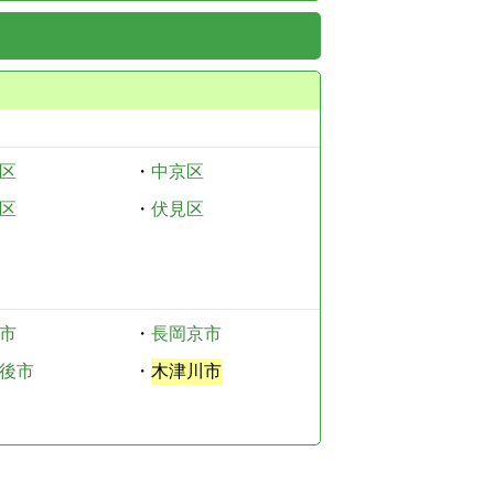
区
・
中京区
区
・
伏見区
市
・
長岡京市
後市
・
木津川市