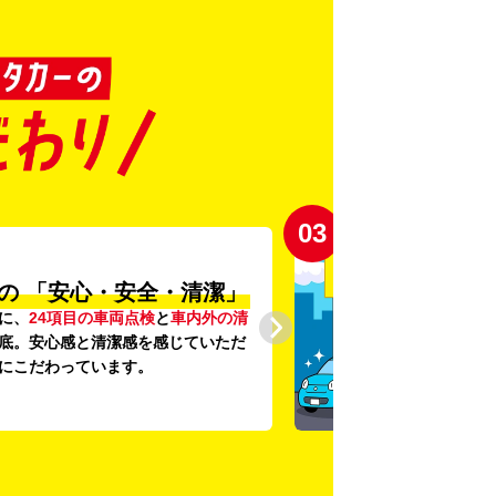
03
の
「安心・安全・清潔」
に、
24項目の車両点検
と
車内外の清
底。安心感と清潔感を感じていただ
にこだわっています。