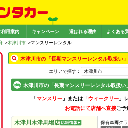
ご利用案内
キャンペーン
選ばれる理由
よくある
府
>
木津川市
>
マンスリーレンタル
木津川市の「長期マンスリーレンタル取扱い」
エリアで探す：
木津川市の「長期マンスリーレンタル取扱い
「
マンスリー
」または「
ウィークリー
」
お電話にて店舗へ直接
ご予
木津川木津馬場店
保有車両クラ