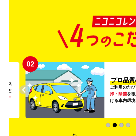
02
円〜
プロ品質
リンス
ご利用のたび
ること
掃・除菌
を徹
う
リー
ける車内環境