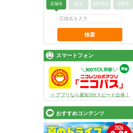
店舗名
駅名
新幹線名
空港名
検索
スマートフォン
⇒ アプリなら最短3分スピード出発！
おすすめコンテンツ