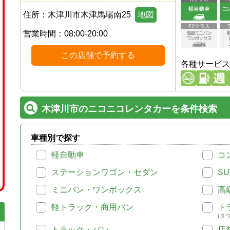
住所：
木津川市木津馬場南25
地図
営業時間：
08:00-20:00
この店舗で予約する
各種サービス
木津川市のニコニコレンタカーを条件検索
車種別で探す
軽自動車
コ
ステーションワゴン・セダン
SU
ミニバン・ワンボックス
高
軽トラック・商用バン
ト
(タ
トラック・バン
店