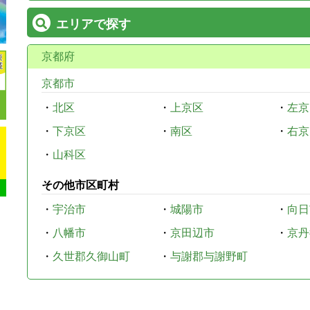
エリアで探す
京都府
京都市
・
北区
・
上京区
・
左京
・
下京区
・
南区
・
右京
・
山科区
その他市区町村
・
宇治市
・
城陽市
・
向日
・
八幡市
・
京田辺市
・
京丹
・
久世郡久御山町
・
与謝郡与謝野町