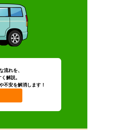
な流れを、
すく解説。
や不安を解消します！