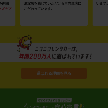
を削減
清潔感を感じていただける車内環境に
います
ーズナブ
こだわっています。
選ばれる理由を見る