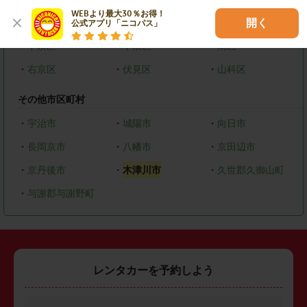
WEBより最大30％お得！

・
北区
・
上京区
・
左京区
開く
公式アプリ「ニコパス」
・
中京区
・
下京区
・
南区
・
右京区
・
伏見区
・
山科区
その他市区町村
・
宇治市
・
城陽市
・
向日市
・
長岡京市
・
八幡市
・
京田辺市
・
京丹後市
・
木津川市
・
久世郡久御山町
・
与謝郡与謝野町
レンタカーを予約しよう