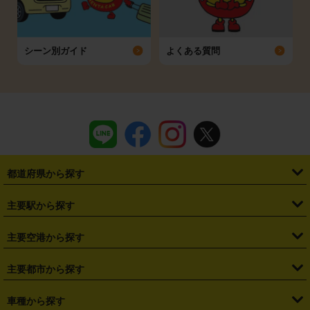
シーン別ガイド
よくある質問
都道府県から探す
・
北海道
・
青森県
・
岩手県
・
宮城県
・
秋田県
・
山形県
主要駅から探す
・
福島県
・
東京都
・
神奈川県
・
埼玉県
・
千葉県
・
茨城県
・
札幌駅
・
仙台駅
・
新宿駅
・
池袋駅
・
渋谷駅
・
東京駅
主要空港から探す
・
栃木県
・
群馬県
・
山梨県
・
愛知県
・
静岡県
・
岐阜県
・
横浜駅
・
川崎駅
・
大宮駅
・
西船橋駅
・
柏駅
・
名古屋駅
・
新千歳空港
・
仙台空港
主要都市から探す
・
長野県
・
新潟県
・
富山県
・
石川県
・
福井県
・
大阪府
・
大阪駅
・
難波駅
・
三宮駅
・
京都駅
・
広島駅
・
博多駅
・
成田空港
・
羽田空港
・
兵庫県
・
京都府
・
滋賀県
・
和歌山県
・
奈良県
・
三重県
・
札幌市
・
仙台市
車種から探す
・
熊本駅
・
那覇空港駅
・
中部国際空港セントレア
・
関西国際空港