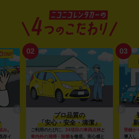
02
03
プロ品質の
〜
「安心・安全・清潔」
新
組み
。
ご利用のたびに、
24項目の車両点検
と
登録か
既存イ
車内外の清掃・除菌
を徹底。安心感と
導入し