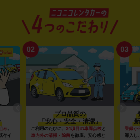
02
03
プロ品質の
〜
「安心・安全・清潔」
新
組み
。
ご利用のたびに、
24項目の車両点検
と
登録か
既存イ
車内外の清掃・除菌
を徹底。安心感と
導入し