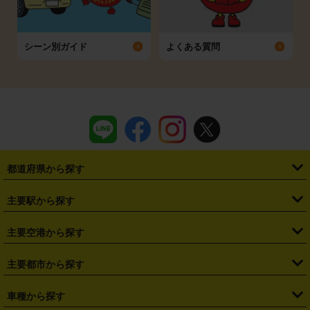
シーン別ガイド
よくある質問
都道府県から探す
・
北海道
・
青森県
・
岩手県
・
宮城県
・
秋田県
・
山形県
主要駅から探す
・
福島県
・
東京都
・
神奈川県
・
埼玉県
・
千葉県
・
茨城県
・
札幌駅
・
仙台駅
・
新宿駅
・
池袋駅
・
渋谷駅
・
東京駅
主要空港から探す
・
栃木県
・
群馬県
・
山梨県
・
愛知県
・
静岡県
・
岐阜県
・
横浜駅
・
川崎駅
・
大宮駅
・
西船橋駅
・
柏駅
・
名古屋駅
・
新千歳空港
・
仙台空港
主要都市から探す
・
長野県
・
新潟県
・
富山県
・
石川県
・
福井県
・
大阪府
・
大阪駅
・
難波駅
・
三宮駅
・
京都駅
・
広島駅
・
博多駅
・
成田空港
・
羽田空港
・
兵庫県
・
京都府
・
滋賀県
・
和歌山県
・
奈良県
・
三重県
・
札幌市
・
仙台市
車種から探す
・
熊本駅
・
那覇空港駅
・
中部国際空港セントレア
・
関西国際空港