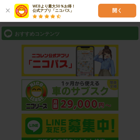
WEBより最大30％お得！

開く
公式アプリ「ニコパス」
⇒ アプリなら最短3分スピード出発！
おすすめコンテンツ