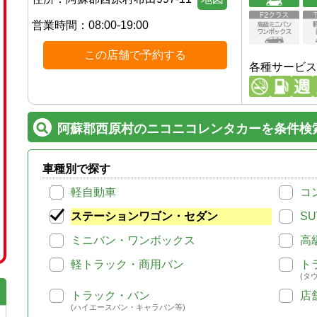
営業時間：
08:00-19:00
この店舗で予約する
各種サービス
阿蘇郡西原村のニコニコレンタカーを条件検
車種別で探す
軽自動車
コ
ステーションワゴン・セダン
SU
ミニバン・ワンボックス
高
軽トラック・商用バン
ト
(タ
トラック・バン
店
(ハイエースバン・キャラバン等)