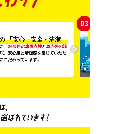
03
の
「安心・安全・清潔」
に、
24項目の車両点検
と
車内外の清
底。安心感と清潔感を感じていただ
にこだわっています。