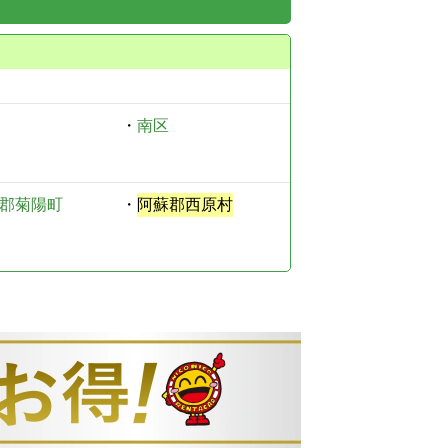
・
南区
郡菊陽町
・
阿蘇郡西原村