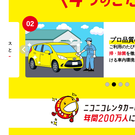
02
円〜
プロ品質
リンス
ご利用のたび
ること
掃・除菌
を徹
う
リー
ける車内環境