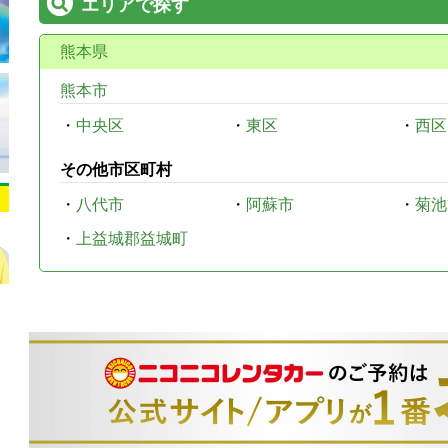
エリアで探す
熊本県
熊本市
・
中央区
・
東区
・
西区
その他市区町村
・
八代市
・
阿蘇市
・
菊池
・
上益城郡益城町