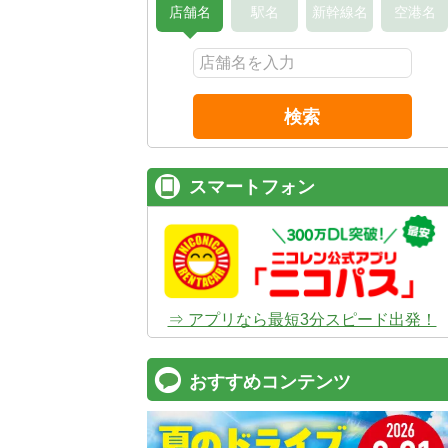
店舗名
駅名
新幹線名
空港名
検索
スマートフォン
⇒ アプリなら最短3分スピード出発！
おすすめコンテンツ