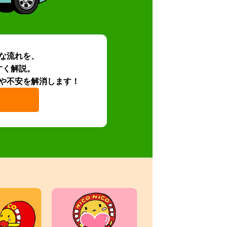
な流れを、
すく解説。
や不安を解消します！