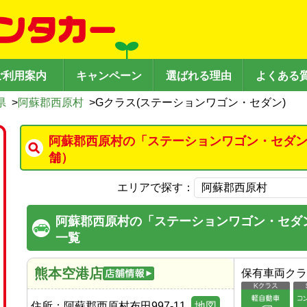
ご利用案内
キャンペーン
選ばれる理由
よくある
県
>
阿蘇郡西原村
>
Gクラス(ステーションワゴン・セダン)
阿蘇郡西原村の「ステーションワゴン・セダン
舗）
エリアで探す：
阿蘇郡西原村の「ステーションワゴン・セダ
一覧
熊本空港店
保有車両クラ
住所：
阿蘇郡西原村布田997-11
地図