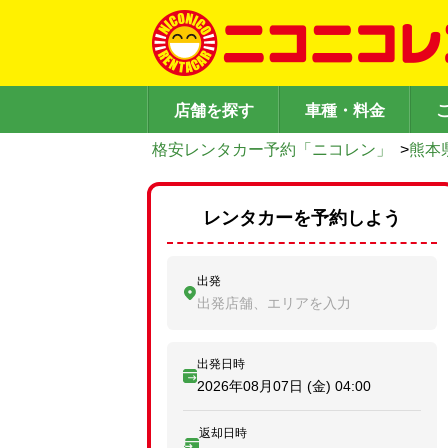
店舗を探す
車種・料金
格安レンタカー予約「ニコレン」
>
熊本
レンタカーを予約しよう
出発
出発店舗、エリアを入力
出発日時
2026年08月07日 (金)
04:00
返却日時