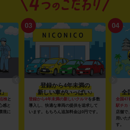
03
04
登録から4年未満の
潔」
新しい車がいっぱい♪
全
点検
と
登録から4年未満の新しいクルマ
を多数
全国47
心感と
導入し、快適な車両の提供を追求して
駅チカ
環境に
います。もちろん追加料金は0円です。
店舗で
用いた
す。