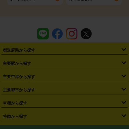
都道府県から探す
・
北海道
・
青森県
・
岩手県
・
宮城県
・
秋田県
・
山形県
主要駅から探す
・
福島県
・
東京都
・
神奈川県
・
埼玉県
・
千葉県
・
茨城県
・
札幌駅
・
仙台駅
・
新宿駅
・
池袋駅
・
渋谷駅
・
東京駅
主要空港から探す
・
栃木県
・
群馬県
・
山梨県
・
愛知県
・
静岡県
・
岐阜県
・
横浜駅
・
川崎駅
・
大宮駅
・
西船橋駅
・
柏駅
・
名古屋駅
・
新千歳空港
・
仙台空港
主要都市から探す
・
長野県
・
新潟県
・
富山県
・
石川県
・
福井県
・
大阪府
・
大阪駅
・
難波駅
・
三宮駅
・
京都駅
・
広島駅
・
博多駅
・
成田空港
・
羽田空港
・
兵庫県
・
京都府
・
滋賀県
・
和歌山県
・
奈良県
・
三重県
・
札幌市
・
仙台市
車種から探す
・
熊本駅
・
那覇空港駅
・
中部国際空港セントレア
・
関西国際空港
・
鳥取県
・
島根県
・
岡山県
・
広島県
・
山口県
・
徳島県
・
千葉市
・
さいたま市
・
軽自動車
・
コンパクトカー
・
ステーションワゴン・セダン
特徴から探す
・
大阪国際空港（伊丹空港）
・
神戸空港
・
香川県
・
愛媛県
・
高知県
・
福岡県
・
佐賀県
・
長崎県
・
横浜市
・
川崎市
・
ミニバン・ワンボックス
・
高級ミニバン・ワンボックス
・
SUV
・
岡山空港
・
徳島空港
・
ハイブリッド
・
宅配レンタカー
・
ETCカードレンタル