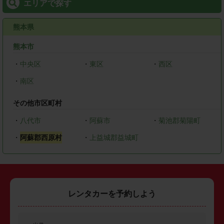
エリアで探す
熊本県
熊本市
・
中央区
・
東区
・
西区
・
南区
その他市区町村
・
八代市
・
阿蘇市
・
菊池郡菊陽町
・
阿蘇郡西原村
・
上益城郡益城町
レンタカーを予約しよう