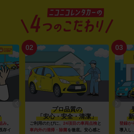
02
03
プロ品質の
〜
「安心・安全・清潔」
新
組み
。
ご利用のたびに、
24項目の車両点検
と
登録か
既存イ
車内外の清掃・除菌
を徹底。安心感と
導入し