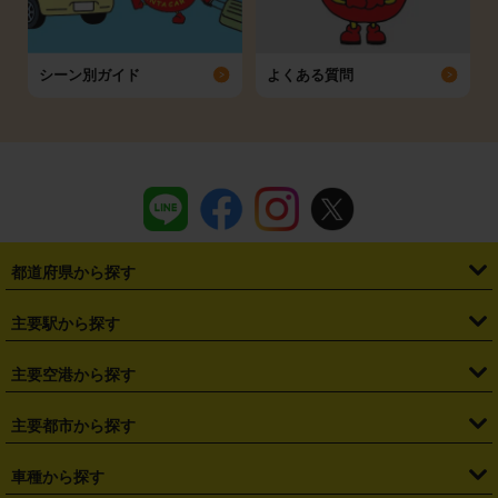
シーン別ガイド
よくある質問
都道府県から探す
・
北海道
・
青森県
・
岩手県
・
宮城県
・
秋田県
・
山形県
主要駅から探す
・
福島県
・
東京都
・
神奈川県
・
埼玉県
・
千葉県
・
茨城県
・
札幌駅
・
仙台駅
・
新宿駅
・
池袋駅
・
渋谷駅
・
東京駅
主要空港から探す
・
栃木県
・
群馬県
・
山梨県
・
愛知県
・
静岡県
・
岐阜県
・
横浜駅
・
川崎駅
・
大宮駅
・
西船橋駅
・
柏駅
・
名古屋駅
・
新千歳空港
・
仙台空港
主要都市から探す
・
長野県
・
新潟県
・
富山県
・
石川県
・
福井県
・
大阪府
・
大阪駅
・
難波駅
・
三宮駅
・
京都駅
・
広島駅
・
博多駅
・
成田空港
・
羽田空港
・
兵庫県
・
京都府
・
滋賀県
・
和歌山県
・
奈良県
・
三重県
・
札幌市
・
仙台市
車種から探す
・
熊本駅
・
那覇空港駅
・
中部国際空港セントレア
・
関西国際空港