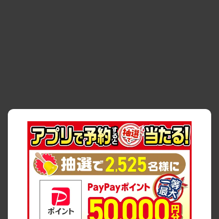
・
事故・故障
・
交通違反
・
サイトマップ
・
貸渡約款
・
利用規約