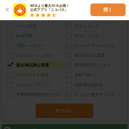
WEBより最大30％お得！

特徴で探す
開く
公式アプリ「ニコパス」
ハイブリッド
禁煙
カード決済
スタッドレス
給油可能
ETCレンタル
宅配レンタカー
ウィークリーレンタル
マンスリーレンタル
朝7時以前も営業
夜21時以降も営業
深夜時間帯レンタル
パーフェクト補償
直前予約
ニコパス（アプリ）
国際運転免許証
営業時間外返却サービス
レッカー搬送サービス
絞り込む