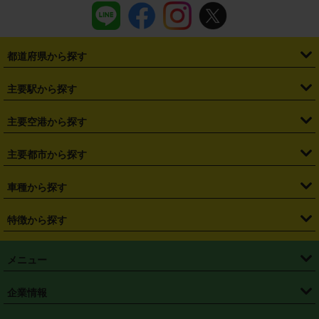
都道府県から探す
・
北海道
・
青森県
・
岩手県
・
宮城県
・
秋田県
・
山形県
主要駅から探す
・
福島県
・
東京都
・
神奈川県
・
埼玉県
・
千葉県
・
茨城県
・
札幌駅
・
仙台駅
・
新宿駅
・
池袋駅
・
渋谷駅
・
東京駅
主要空港から探す
・
栃木県
・
群馬県
・
山梨県
・
愛知県
・
静岡県
・
岐阜県
・
横浜駅
・
川崎駅
・
大宮駅
・
西船橋駅
・
柏駅
・
名古屋駅
・
新千歳空港
・
仙台空港
主要都市から探す
・
長野県
・
新潟県
・
富山県
・
石川県
・
福井県
・
大阪府
・
大阪駅
・
難波駅
・
三宮駅
・
京都駅
・
広島駅
・
博多駅
・
成田空港
・
羽田空港
・
兵庫県
・
京都府
・
滋賀県
・
和歌山県
・
奈良県
・
三重県
・
札幌市
・
仙台市
車種から探す
・
熊本駅
・
那覇空港駅
・
中部国際空港セントレア
・
関西国際空港
・
鳥取県
・
島根県
・
岡山県
・
広島県
・
山口県
・
徳島県
・
千葉市
・
さいたま市
・
軽自動車
・
コンパクトカー
・
ステーションワゴン・セダン
特徴から探す
・
大阪国際空港（伊丹空港）
・
神戸空港
・
香川県
・
愛媛県
・
高知県
・
福岡県
・
佐賀県
・
長崎県
・
横浜市
・
川崎市
・
ミニバン・ワンボックス
・
高級ミニバン・ワンボックス
・
SUV
・
岡山空港
・
徳島空港
・
ハイブリッド
・
宅配レンタカー
・
ETCカードレンタル
・
熊本県
・
大分県
・
宮崎県
・
鹿児島県
・
沖縄県
・
相模原市
・
新潟市
メニュー
・
軽トラック・商用バン
・
福岡空港
・
鹿児島空港
・
長期レンタル
・
深夜時間帯レンタル
・
免責補償プラス
・
静岡市
・
浜松市
・
・
トラック・バン
トップページ
・
はじめての方へ
・
ご利用案内
(タウンエースバン、ライトエースバン等)
企業情報
・
那覇空港
・
パーフェクト補償
・
スタッドレスタイヤ
・
直前予約
・
名古屋市
・
京都市
・
・
トラック・バン
ベストレート保証
・
予約から返却まで
・
・
店舗オリジナル
利用シーン別ガイ
(ハイエースバン・キャラバン等)
・
・
ニコパス(アプリ)
会社概要
・
ニュース
・
国際運転免許証
・
フランチャイズ募集
・
営業時間外返却サービス
・
個人情報保護