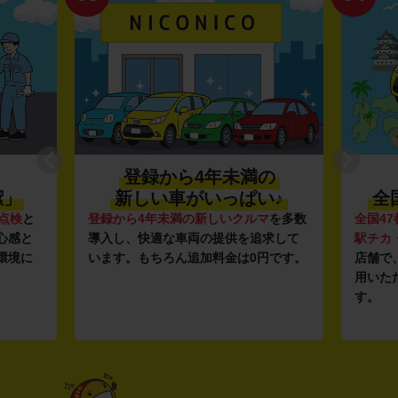
登録から4年未満の
潔」
新しい車がいっぱい♪
全
点検
と
登録から4年未満の新しいクルマ
を多数
全国47
心感と
導入し、快適な車両の提供を追求して
駅チカ
環境に
います。もちろん追加料金は0円です。
店舗で
用いた
す。