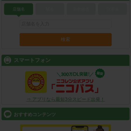
店舗名
駅名
新幹線名
空港名
検索
スマートフォン
⇒ アプリなら最短3分スピード出発！
おすすめコンテンツ