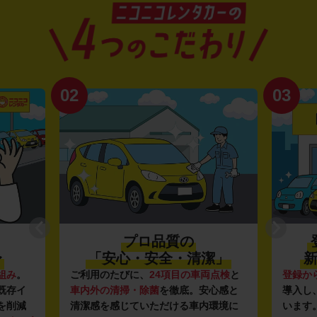
02
03
プロ品質の
〜
「安心・安全・清潔」
新
組み
。
ご利用のたびに、
24項目の車両点検
と
登録か
既存イ
車内外の清掃・除菌
を徹底。安心感と
導入し
を削減
清潔感を感じていただける車内環境に
います