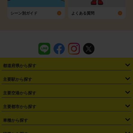
シーン別ガイド
よくある質問
都道府県から探す
・
北海道
・
青森県
・
岩手県
・
宮城県
・
秋田県
・
山形県
主要駅から探す
・
福島県
・
東京都
・
神奈川県
・
埼玉県
・
千葉県
・
茨城県
・
札幌駅
・
仙台駅
・
新宿駅
・
池袋駅
・
渋谷駅
・
東京駅
主要空港から探す
・
栃木県
・
群馬県
・
山梨県
・
愛知県
・
静岡県
・
岐阜県
・
横浜駅
・
川崎駅
・
大宮駅
・
西船橋駅
・
柏駅
・
名古屋駅
・
新千歳空港
・
仙台空港
主要都市から探す
・
長野県
・
新潟県
・
富山県
・
石川県
・
福井県
・
大阪府
・
大阪駅
・
難波駅
・
三宮駅
・
京都駅
・
広島駅
・
博多駅
・
成田空港
・
羽田空港
・
兵庫県
・
京都府
・
滋賀県
・
和歌山県
・
奈良県
・
三重県
・
札幌市
・
仙台市
車種から探す
・
熊本駅
・
那覇空港駅
・
中部国際空港セントレア
・
関西国際空港
・
鳥取県
・
島根県
・
岡山県
・
広島県
・
山口県
・
徳島県
・
千葉市
・
さいたま市
・
軽自動車
・
コンパクトカー
・
ステーションワゴン・セダン