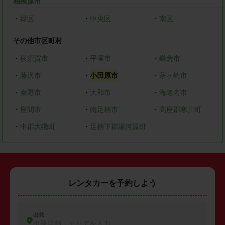
相模原市
・
緑区
・
中央区
・
南区
その他市区町村
・
横須賀市
・
平塚市
・
鎌倉市
・
藤沢市
・
小田原市
・
茅ヶ崎市
・
秦野市
・
大和市
・
海老名市
・
座間市
・
南足柄市
・
高座郡寒川町
・
中郡大磯町
・
足柄下郡湯河原町
レンタカーを予約しよう
出発
出発店舗、エリアを入力