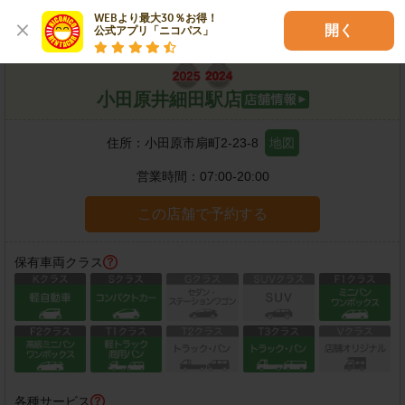
WEBより最大30％お得！

開く
公式アプリ「ニコパス」
小田原井細田駅店
住所：
小田原市扇町2-23-8
地図
営業時間：
07:00-20:00
この店舗で予約する
保有車両クラス
各種サービス