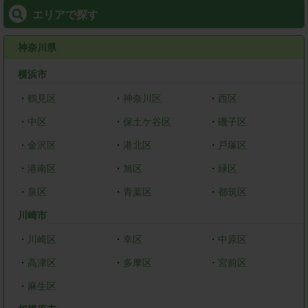
エリアで探す
神奈川県
横浜市
・
鶴見区
・
神奈川区
・
西区
・
中区
・
保土ケ谷区
・
磯子区
・
金沢区
・
港北区
・
戸塚区
・
港南区
・
旭区
・
緑区
・
泉区
・
青葉区
・
都筑区
川崎市
・
川崎区
・
幸区
・
中原区
・
高津区
・
多摩区
・
宮前区
・
麻生区