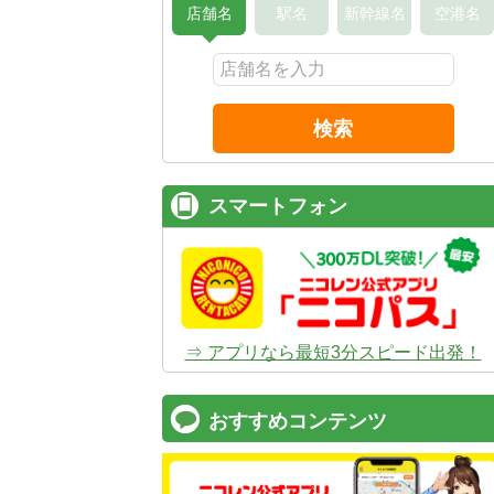
店舗名
駅名
新幹線名
空港名
検索
スマートフォン
⇒ アプリなら最短3分スピード出発！
おすすめコンテンツ