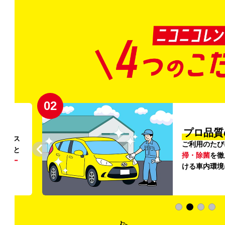
02
円〜
プロ品質
リンス
ご利用のたび
ること
掃・除菌
を徹
う
リー
ける車内環境