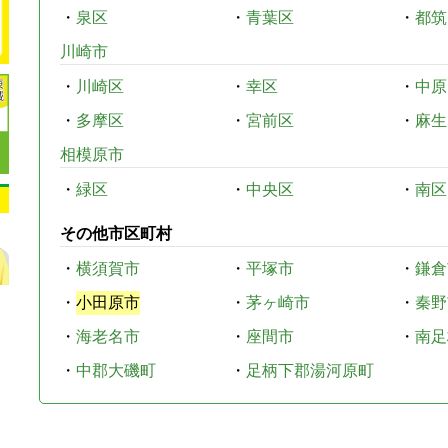
・
泉区
・
青葉区
・
都筑
川崎市
・
川崎区
・
幸区
・
中原
・
多摩区
・
宮前区
・
麻生
相模原市
・
緑区
・
中央区
・
南区
その他市区町村
・
横須賀市
・
平塚市
・
鎌倉
・
小田原市
・
茅ヶ崎市
・
秦野
・
海老名市
・
座間市
・
南足
・
中郡大磯町
・
足柄下郡湯河原町