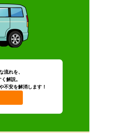
な流れを、
すく解説。
や不安を解消します！