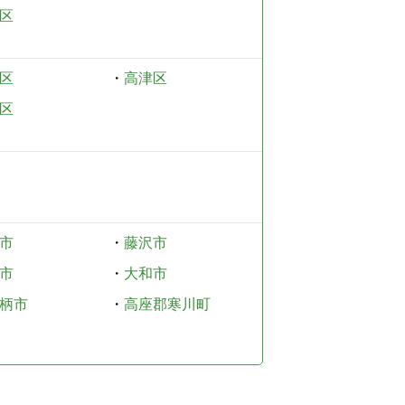
区
区
・
高津区
区
市
・
藤沢市
市
・
大和市
柄市
・
高座郡寒川町