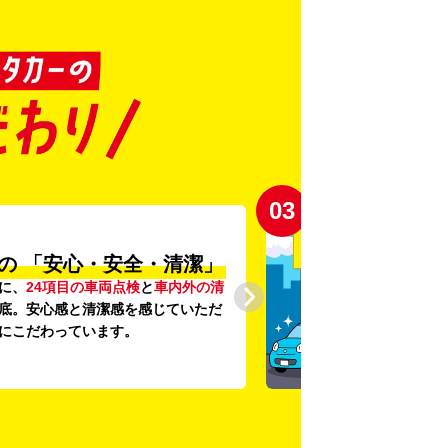
03
の
「安心・安全・清潔」
に、
24項目の車両点検
と
車内外の清
底。安心感と清潔感を感じていただ
にこだわっています。