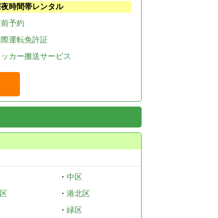
深夜時間帯レンタル
直前予約
国際運転免許証
レッカー搬送サービス
・
中区
区
・
港北区
・
緑区