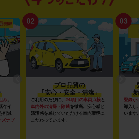
02
03
プロ品質の
〜
「安心・安全・清潔」
新
組み
。
ご利用のたびに、
24項目の車両点検
と
登録か
既存イ
車内外の清掃・除菌
を徹底。安心感と
導入し
を削減
清潔感を感じていただける車内環境に
います
ーズナブ
こだわっています。