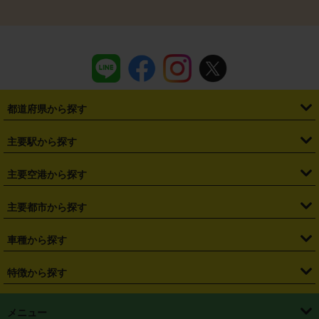
都道府県から探す
・
北海道
・
青森県
・
岩手県
・
宮城県
・
秋田県
・
山形県
主要駅から探す
・
福島県
・
東京都
・
神奈川県
・
埼玉県
・
千葉県
・
茨城県
・
札幌駅
・
仙台駅
・
新宿駅
・
池袋駅
・
渋谷駅
・
東京駅
主要空港から探す
・
栃木県
・
群馬県
・
山梨県
・
愛知県
・
静岡県
・
岐阜県
・
横浜駅
・
川崎駅
・
大宮駅
・
西船橋駅
・
柏駅
・
名古屋駅
・
新千歳空港
・
仙台空港
主要都市から探す
・
長野県
・
新潟県
・
富山県
・
石川県
・
福井県
・
大阪府
・
大阪駅
・
難波駅
・
三宮駅
・
京都駅
・
広島駅
・
博多駅
・
成田空港
・
羽田空港
・
兵庫県
・
京都府
・
滋賀県
・
和歌山県
・
奈良県
・
三重県
・
札幌市
・
仙台市
車種から探す
・
熊本駅
・
那覇空港駅
・
中部国際空港セントレア
・
関西国際空港
・
鳥取県
・
島根県
・
岡山県
・
広島県
・
山口県
・
徳島県
・
千葉市
・
さいたま市
・
軽自動車
・
コンパクトカー
・
ステーションワゴン・セダン
特徴から探す
・
大阪国際空港（伊丹空港）
・
神戸空港
・
香川県
・
愛媛県
・
高知県
・
福岡県
・
佐賀県
・
長崎県
・
横浜市
・
川崎市
・
ミニバン・ワンボックス
・
高級ミニバン・ワンボックス
・
SUV
・
岡山空港
・
徳島空港
・
ハイブリッド
・
宅配レンタカー
・
ETCカードレンタル
・
熊本県
・
大分県
・
宮崎県
・
鹿児島県
・
沖縄県
・
相模原市
・
新潟市
メニュー
・
軽トラック・商用バン