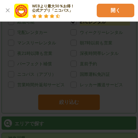
ハイブリッド
禁煙
WEBより最大30％お得！

開く
公式アプリ「ニコパス」
カード決済
スタッドレス
給油可能
ETCレンタル
宅配レンタカー
ウィークリーレンタル
マンスリーレンタル
朝7時以前も営業
夜21時以降も営業
深夜時間帯レンタル
パーフェクト補償
直前予約
ニコパス（アプリ）
国際運転免許証
営業時間外返却サービス
レッカー搬送サービス
絞り込む
エリアで探す