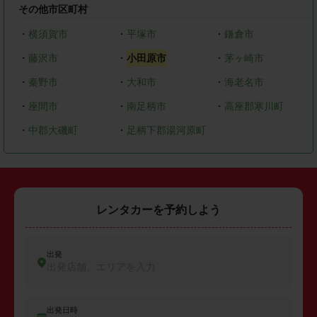
その他市区町村
・
横須賀市
・
平塚市
・
鎌倉市
・
藤沢市
・
小田原市
・
茅ヶ崎市
・
秦野市
・
大和市
・
海老名市
・
座間市
・
南足柄市
・
高座郡寒川町
・
中郡大磯町
・
足柄下郡湯河原町
レンタカーを予約しよう
出発
出発店舗、エリアを入力
出発日時