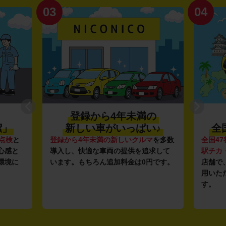
03
04
登録から4年未満の
潔」
新しい車がいっぱい♪
全
点検
と
登録から4年未満の新しいクルマ
を多数
全国47
心感と
導入し、快適な車両の提供を追求して
駅チカ
環境に
います。もちろん追加料金は0円です。
店舗で
用いた
す。