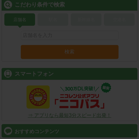
こだわり条件で検索
店舗名
駅名
新幹線名
空港名
検索
スマートフォン
⇒ アプリなら最短3分スピード出発！
おすすめコンテンツ