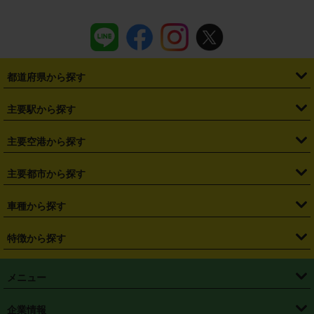
都道府県から探す
・
北海道
・
青森県
・
岩手県
・
宮城県
・
秋田県
・
山形県
主要駅から探す
・
福島県
・
東京都
・
神奈川県
・
埼玉県
・
千葉県
・
茨城県
・
札幌駅
・
仙台駅
・
新宿駅
・
池袋駅
・
渋谷駅
・
東京駅
主要空港から探す
・
栃木県
・
群馬県
・
山梨県
・
愛知県
・
静岡県
・
岐阜県
・
横浜駅
・
川崎駅
・
大宮駅
・
西船橋駅
・
柏駅
・
名古屋駅
・
新千歳空港
・
仙台空港
主要都市から探す
・
長野県
・
新潟県
・
富山県
・
石川県
・
福井県
・
大阪府
・
大阪駅
・
難波駅
・
三宮駅
・
京都駅
・
広島駅
・
博多駅
・
成田空港
・
羽田空港
・
兵庫県
・
京都府
・
滋賀県
・
和歌山県
・
奈良県
・
三重県
・
札幌市
・
仙台市
車種から探す
・
熊本駅
・
那覇空港駅
・
中部国際空港セントレア
・
関西国際空港
・
鳥取県
・
島根県
・
岡山県
・
広島県
・
山口県
・
徳島県
・
千葉市
・
さいたま市
・
軽自動車
・
コンパクトカー
・
ステーションワゴン・セダン
特徴から探す
・
大阪国際空港（伊丹空港）
・
神戸空港
・
香川県
・
愛媛県
・
高知県
・
福岡県
・
佐賀県
・
長崎県
・
横浜市
・
川崎市
・
ミニバン・ワンボックス
・
高級ミニバン・ワンボックス
・
SUV
・
岡山空港
・
徳島空港
・
ハイブリッド
・
宅配レンタカー
・
ETCカードレンタル
・
熊本県
・
大分県
・
宮崎県
・
鹿児島県
・
沖縄県
・
相模原市
・
新潟市
メニュー
・
軽トラック・商用バン
・
福岡空港
・
鹿児島空港
・
長期レンタル
・
深夜時間帯レンタル
・
免責補償プラス
・
静岡市
・
浜松市
・
・
トラック・バン
トップページ
・
はじめての方へ
・
ご利用案内
(タウンエースバン、ライトエースバン等)
企業情報
・
那覇空港
・
パーフェクト補償
・
スタッドレスタイヤ
・
直前予約