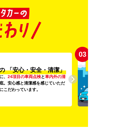
03
の
「安心・安全・清潔」
に、
24項目の車両点検
と
車内外の清
底。安心感と清潔感を感じていただ
にこだわっています。