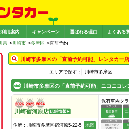
ご利用案内
キャンペーン
選ばれる理由
よくある
川県
>
川崎市
>
多摩区
>
直前予約
川崎市多摩区の「直前予約可能」レンタカー店
エリアで探す：
川崎市多摩区の「直前予約可能」ニコニコレ
保有車両クラ
川崎宿河原店
住所：
川崎市多摩区宿河原5-22-5
地図