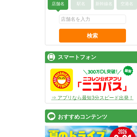
店舗名
駅名
新幹線名
空港名
検索
スマートフォン
⇒ アプリなら最短3分スピード出発！
おすすめコンテンツ