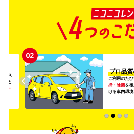
02
円〜
プロ品質
リンス
ご利用のたび
ること
掃・除菌
を徹
う
リー
ける車内環境