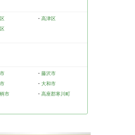
区
・
高津区
区
市
・
藤沢市
市
・
大和市
柄市
・
高座郡寒川町