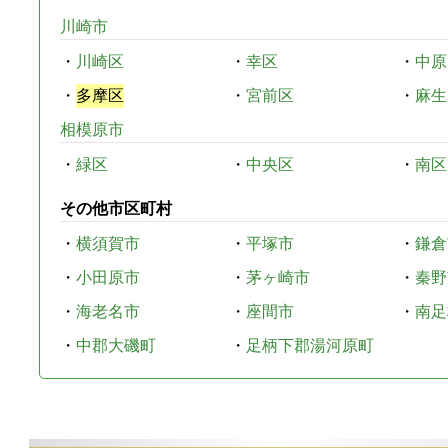
川崎市
・
川崎区
・
幸区
・
中原
・
多摩区
・
宮前区
・
麻生
相模原市
・
緑区
・
中央区
・
南区
その他市区町村
・
横須賀市
・
平塚市
・
鎌倉
・
小田原市
・
茅ヶ崎市
・
秦野
・
海老名市
・
座間市
・
南足
・
中郡大磯町
・
足柄下郡湯河原町