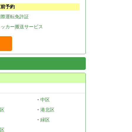
直前予約
国際運転免許証
レッカー搬送サービス
・
中区
区
・
港北区
・
緑区
区