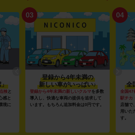
03
04
登録から4年未満の
潔」
新しい車がいっぱい♪
全
点検
と
登録から4年未満の新しいクルマ
を多数
全国47
心感と
導入し、快適な車両の提供を追求して
駅チカ
環境に
います。もちろん追加料金は0円です。
店舗で
用いた
す。