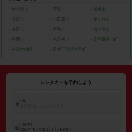
・
横須賀市
・
平塚市
・
鎌倉市
・
藤沢市
・
小田原市
・
茅ヶ崎市
・
秦野市
・
大和市
・
海老名市
・
座間市
・
南足柄市
・
高座郡寒川町
・
中郡大磯町
・
足柄下郡湯河原町
レンタカーを予約しよう
出発
出発店舗、エリアを入力
出発日時
2026年08月08日 (土)
09:00