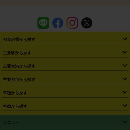
都道府県から探す
・
北海道
・
青森県
・
岩手県
・
宮城県
・
秋田県
・
山形県
主要駅から探す
・
福島県
・
東京都
・
神奈川県
・
埼玉県
・
千葉県
・
茨城県
・
札幌駅
・
仙台駅
・
新宿駅
・
池袋駅
・
渋谷駅
・
東京駅
主要空港から探す
・
栃木県
・
群馬県
・
山梨県
・
愛知県
・
静岡県
・
岐阜県
・
横浜駅
・
川崎駅
・
大宮駅
・
西船橋駅
・
柏駅
・
名古屋駅
・
新千歳空港
・
仙台空港
主要都市から探す
・
長野県
・
新潟県
・
富山県
・
石川県
・
福井県
・
大阪府
・
大阪駅
・
難波駅
・
三宮駅
・
京都駅
・
広島駅
・
博多駅
・
成田空港
・
羽田空港
・
兵庫県
・
京都府
・
滋賀県
・
和歌山県
・
奈良県
・
三重県
・
札幌市
・
仙台市
車種から探す
・
熊本駅
・
那覇空港駅
・
中部国際空港セントレア
・
関西国際空港
・
鳥取県
・
島根県
・
岡山県
・
広島県
・
山口県
・
徳島県
・
千葉市
・
さいたま市
・
軽自動車
・
コンパクトカー
・
ステーションワゴン・セダン
特徴から探す
・
大阪国際空港（伊丹空港）
・
神戸空港
・
香川県
・
愛媛県
・
高知県
・
福岡県
・
佐賀県
・
長崎県
・
横浜市
・
川崎市
・
ミニバン・ワンボックス
・
高級ミニバン・ワンボックス
・
SUV
・
岡山空港
・
徳島空港
・
ハイブリッド
・
宅配レンタカー
・
ETCカードレンタル
・
熊本県
・
大分県
・
宮崎県
・
鹿児島県
・
沖縄県
・
相模原市
・
新潟市
メニュー
・
軽トラック・商用バン
・
福岡空港
・
鹿児島空港
・
長期レンタル
・
深夜時間帯レンタル
・
免責補償プラス
・
静岡市
・
浜松市