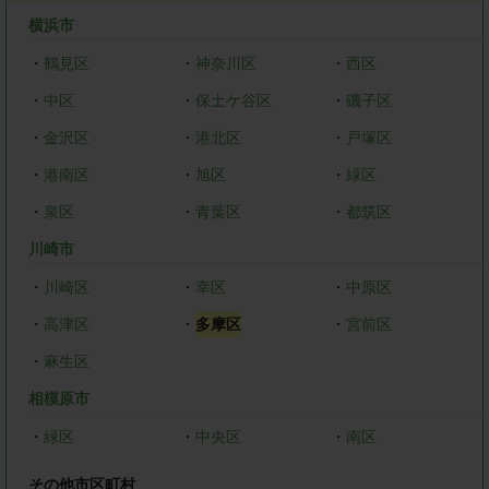
横浜市
・
鶴見区
・
神奈川区
・
西区
・
中区
・
保土ケ谷区
・
磯子区
・
金沢区
・
港北区
・
戸塚区
・
港南区
・
旭区
・
緑区
・
泉区
・
青葉区
・
都筑区
川崎市
・
川崎区
・
幸区
・
中原区
・
高津区
・
多摩区
・
宮前区
・
麻生区
相模原市
・
緑区
・
中央区
・
南区
その他市区町村