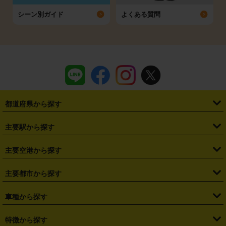
シーン別ガイド
よくある質問
都道府県から探す
・
北海道
・
青森県
・
岩手県
・
宮城県
・
秋田県
・
山形県
主要駅から探す
・
福島県
・
東京都
・
神奈川県
・
埼玉県
・
千葉県
・
茨城県
・
札幌駅
・
仙台駅
・
新宿駅
・
池袋駅
・
渋谷駅
・
東京駅
主要空港から探す
・
栃木県
・
群馬県
・
山梨県
・
愛知県
・
静岡県
・
岐阜県
・
横浜駅
・
川崎駅
・
大宮駅
・
西船橋駅
・
柏駅
・
名古屋駅
・
新千歳空港
・
仙台空港
主要都市から探す
・
長野県
・
新潟県
・
富山県
・
石川県
・
福井県
・
大阪府
・
大阪駅
・
難波駅
・
三宮駅
・
京都駅
・
広島駅
・
博多駅
・
成田空港
・
羽田空港
・
兵庫県
・
京都府
・
滋賀県
・
和歌山県
・
奈良県
・
三重県
・
札幌市
・
仙台市
車種から探す
・
熊本駅
・
那覇空港駅
・
中部国際空港セントレア
・
関西国際空港
・
鳥取県
・
島根県
・
岡山県
・
広島県
・
山口県
・
徳島県
・
千葉市
・
さいたま市
・
軽自動車
・
コンパクトカー
・
ステーションワゴン・セダン
特徴から探す
・
大阪国際空港（伊丹空港）
・
神戸空港
・
香川県
・
愛媛県
・
高知県
・
福岡県
・
佐賀県
・
長崎県
・
横浜市
・
川崎市