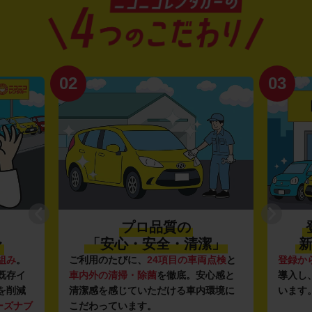
02
03
プロ品質の
〜
「安心・安全・清潔」
新
組み
。
ご利用のたびに、
24項目の車両点検
と
登録か
既存イ
車内外の清掃・除菌
を徹底。安心感と
導入し
を削減
清潔感を感じていただける車内環境に
います
ーズナブ
こだわっています。