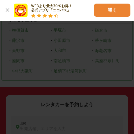
WEBより最大30％お得！

・
緑区
・
中央区
・
南区
開く
公式アプリ「ニコパス」
その他市区町村
・
横須賀市
・
平塚市
・
鎌倉市
・
藤沢市
・
小田原市
・
茅ヶ崎市
・
秦野市
・
大和市
・
海老名市
・
座間市
・
南足柄市
・
高座郡寒川町
・
中郡大磯町
・
足柄下郡湯河原町
レンタカーを予約しよう
出発
出発店舗、エリアを入力