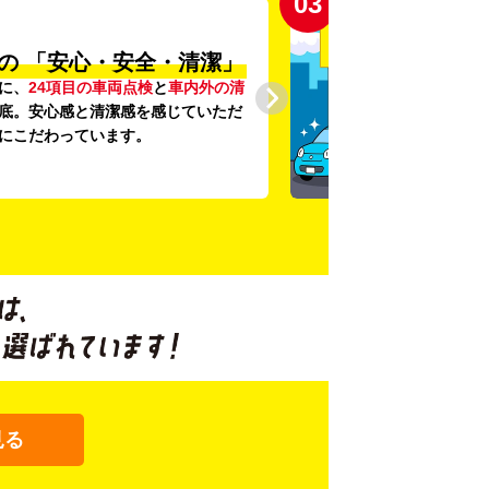
03
の
「安心・安全・清潔」
に、
24項目の車両点検
と
車内外の清
底。安心感と清潔感を感じていただ
にこだわっています。
見る