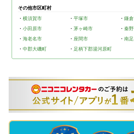
その他市区町村
・
横須賀市
・
平塚市
・
鎌倉
・
小田原市
・
茅ヶ崎市
・
秦野
・
海老名市
・
座間市
・
南足
・
中郡大磯町
・
足柄下郡湯河原町