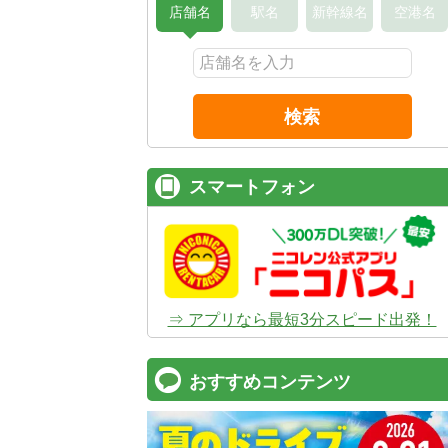
店舗名
駅名
新幹線名
空港名
検索
スマートフォン
⇒ アプリなら最短3分スピード出発！
おすすめコンテンツ