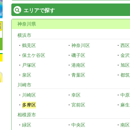
エリアで探す
神奈川県
横浜市
・
鶴見区
・
神奈川区
・
西区
・
保土ケ谷区
・
磯子区
・
金沢
・
戸塚区
・
港南区
・
旭区
・
泉区
・
青葉区
・
都筑
川崎市
・
川崎区
・
幸区
・
中原
・
多摩区
・
宮前区
・
麻生
相模原市
・
緑区
・
中央区
・
南区