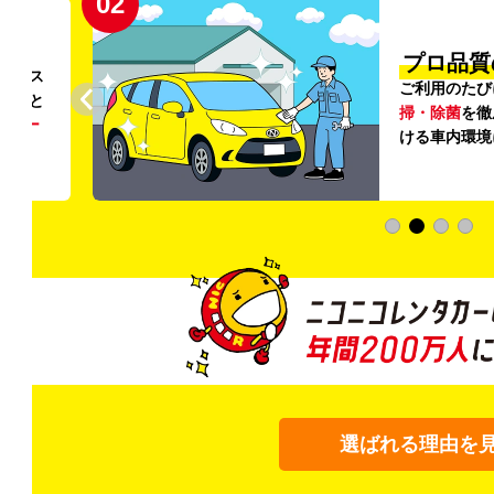
02
円〜
プロ品質
リンス
ご利用のたび
ること
掃・除菌
を徹
う
リー
ける車内環境
選ばれる理由を