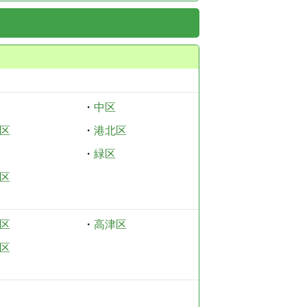
・
中区
区
・
港北区
・
緑区
区
区
・
高津区
区