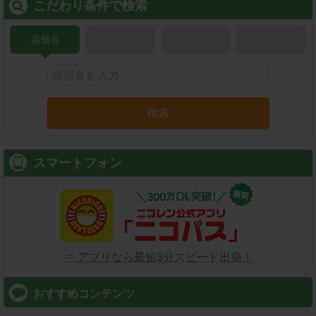
こだわり条件で検索
店舗名
駅名
新幹線名
空港名
検索
スマートフォン
⇒ アプリなら最短3分スピード出発！
おすすめコンテンツ