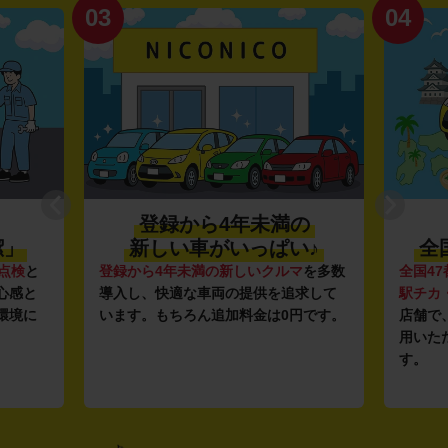
03
04
登録から4年未満の
潔」
新しい車がいっぱい♪
全
点検
と
登録から4年未満の新しいクルマ
を多数
全国47
心感と
導入し、快適な車両の提供を追求して
駅チカ
環境に
います。もちろん追加料金は0円です。
店舗で
用いた
す。