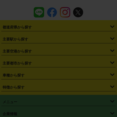
都道府県から探す
・
北海道
・
青森県
・
岩手県
・
宮城県
・
秋田県
・
山形県
主要駅から探す
・
福島県
・
東京都
・
神奈川県
・
埼玉県
・
千葉県
・
茨城県
・
札幌駅
・
仙台駅
・
新宿駅
・
池袋駅
・
渋谷駅
・
東京駅
主要空港から探す
・
栃木県
・
群馬県
・
山梨県
・
愛知県
・
静岡県
・
岐阜県
・
横浜駅
・
川崎駅
・
大宮駅
・
西船橋駅
・
柏駅
・
名古屋駅
・
新千歳空港
・
仙台空港
主要都市から探す
・
長野県
・
新潟県
・
富山県
・
石川県
・
福井県
・
大阪府
・
大阪駅
・
難波駅
・
三宮駅
・
京都駅
・
広島駅
・
博多駅
・
成田空港
・
羽田空港
・
兵庫県
・
京都府
・
滋賀県
・
和歌山県
・
奈良県
・
三重県
・
札幌市
・
仙台市
車種から探す
・
熊本駅
・
那覇空港駅
・
中部国際空港セントレア
・
関西国際空港
・
鳥取県
・
島根県
・
岡山県
・
広島県
・
山口県
・
徳島県
・
千葉市
・
さいたま市
・
軽自動車
・
コンパクトカー
・
ステーションワゴン・セダン
特徴から探す
・
大阪国際空港（伊丹空港）
・
神戸空港
・
香川県
・
愛媛県
・
高知県
・
福岡県
・
佐賀県
・
長崎県
・
横浜市
・
川崎市
・
ミニバン・ワンボックス
・
高級ミニバン・ワンボックス
・
SUV
・
岡山空港
・
徳島空港
・
ハイブリッド
・
宅配レンタカー
・
ETCカードレンタル
・
熊本県
・
大分県
・
宮崎県
・
鹿児島県
・
沖縄県
・
相模原市
・
新潟市
メニュー
・
軽トラック・商用バン
・
福岡空港
・
鹿児島空港
・
長期レンタル
・
深夜時間帯レンタル
・
免責補償プラス
・
静岡市
・
浜松市
・
・
トラック・バン
トップページ
・
はじめての方へ
・
ご利用案内
(タウンエースバン、ライトエースバン等)
企業情報
・
那覇空港
・
パーフェクト補償
・
スタッドレスタイヤ
・
直前予約
・
名古屋市
・
京都市