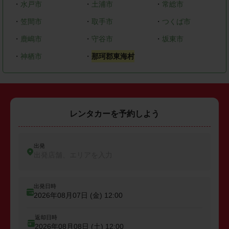
・
水戸市
・
土浦市
・
常総市
・
笠間市
・
取手市
・
つくば市
・
鹿嶋市
・
守谷市
・
坂東市
・
神栖市
・
那珂郡東海村
レンタカーを予約しよう
出発
出発店舗、エリアを入力
出発日時
2026年08月07日 (金)
12:00
返却日時
2026年08月08日 (土)
12:00