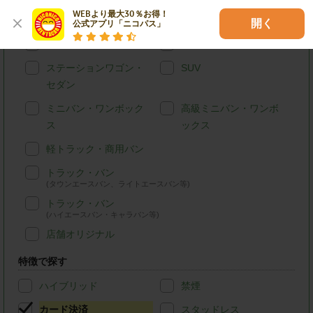
WEBより最大30％お得！

車種別で探す
開く
公式アプリ「ニコパス」
軽自動車
コンパクトカー
ステーションワゴン・
SUV
セダン
ミニバン・ワンボック
高級ミニバン・ワンボ
ス
ックス
軽トラック・商用バン
トラック・バン
(タウンエースバン、ライトエースバン等)
トラック・バン
(ハイエースバン・キャラバン等)
店舗オリジナル
特徴で探す
ハイブリッド
禁煙
カード決済
スタッドレス