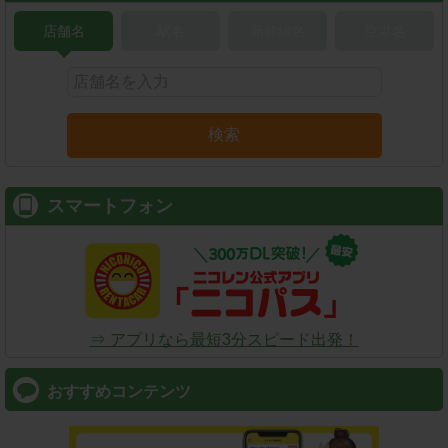
店舗名
駅名
新幹線名
空港名
検索
スマートフォン
⇒ アプリなら最短3分スピード出発！
おすすめコンテンツ