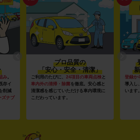
プロ品質の
〜
「安心・安全・清潔」
新
組み
。
ご利用のたびに、
24項目の車両点検
と
登録か
既存イ
車内外の清掃・除菌
を徹底。安心感と
導入し
を削減
清潔感を感じていただける車内環境に
います
ーズナブ
こだわっています。