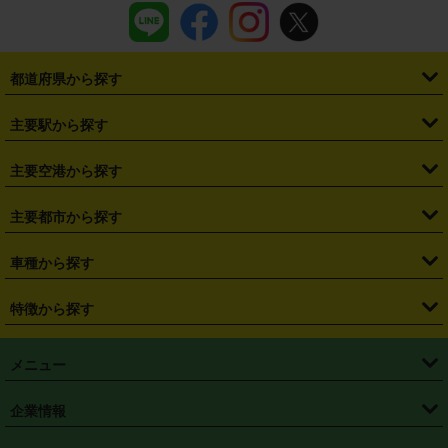
都道府県から探す
・
北海道
・
青森県
・
岩手県
・
宮城県
・
秋田県
・
山形県
主要駅から探す
・
福島県
・
東京都
・
神奈川県
・
埼玉県
・
千葉県
・
茨城県
・
札幌駅
・
仙台駅
・
新宿駅
・
池袋駅
・
渋谷駅
・
東京駅
主要空港から探す
・
栃木県
・
群馬県
・
山梨県
・
愛知県
・
静岡県
・
岐阜県
・
横浜駅
・
川崎駅
・
大宮駅
・
西船橋駅
・
柏駅
・
名古屋駅
・
新千歳空港
・
仙台空港
主要都市から探す
・
長野県
・
新潟県
・
富山県
・
石川県
・
福井県
・
大阪府
・
大阪駅
・
難波駅
・
三宮駅
・
京都駅
・
広島駅
・
博多駅
・
成田空港
・
羽田空港
・
兵庫県
・
京都府
・
滋賀県
・
和歌山県
・
奈良県
・
三重県
・
札幌市
・
仙台市
車種から探す
・
熊本駅
・
那覇空港駅
・
中部国際空港セントレア
・
関西国際空港
・
鳥取県
・
島根県
・
岡山県
・
広島県
・
山口県
・
徳島県
・
千葉市
・
さいたま市
・
軽自動車
・
コンパクトカー
・
ステーションワゴン・セダン
特徴から探す
・
大阪国際空港（伊丹空港）
・
神戸空港
・
香川県
・
愛媛県
・
高知県
・
福岡県
・
佐賀県
・
長崎県
・
横浜市
・
川崎市
・
ミニバン・ワンボックス
・
高級ミニバン・ワンボックス
・
SUV
・
岡山空港
・
徳島空港
・
ハイブリッド
・
宅配レンタカー
・
ETCカードレンタル
・
熊本県
・
大分県
・
宮崎県
・
鹿児島県
・
沖縄県
・
相模原市
・
新潟市
メニュー
・
軽トラック・商用バン
・
福岡空港
・
鹿児島空港
・
長期レンタル
・
深夜時間帯レンタル
・
免責補償プラス
・
静岡市
・
浜松市
・
・
トラック・バン
トップページ
・
はじめての方へ
・
ご利用案内
(タウンエースバン、ライトエースバン等)
企業情報
・
那覇空港
・
パーフェクト補償
・
スタッドレスタイヤ
・
直前予約
・
名古屋市
・
京都市
・
・
トラック・バン
ベストレート保証
・
予約から返却まで
・
・
店舗オリジナル
利用シーン別ガイ
(ハイエースバン・キャラバン等)
・
・
ニコパス(アプリ)
会社概要
・
ニュース
・
国際運転免許証
・
フランチャイズ募集
・
営業時間外返却サービス
・
個人情報保護