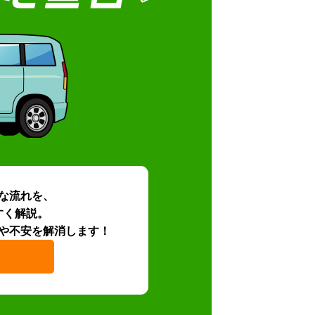
な流れを、
すく解説。
や不安を解消します！