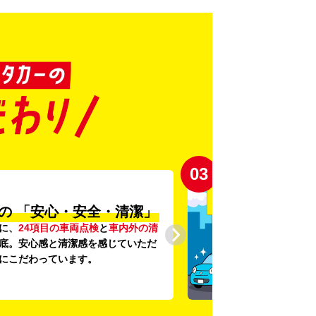
03
の
「安心・安全・清潔」
に、
24項目の車両点検
と
車内外の清
底。安心感と清潔感を感じていただ
にこだわっています。