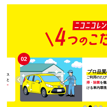
02
円〜
プロ品質
リンス
ご利用のたび
ること
掃・除菌
を徹
う
リー
ける車内環境