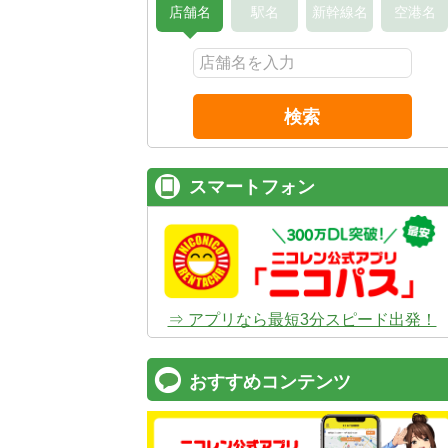
店舗名
駅名
新幹線名
空港名
検索
スマートフォン
⇒ アプリなら最短3分スピード出発！
おすすめコンテンツ