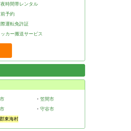
深夜時間帯レンタル
直前予約
国際運転免許証
レッカー搬送サービス
市
・
笠間市
市
・
守谷市
郡東海村