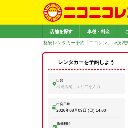
店舗を探す
車種・料金
格安レンタカー予約「ニコレン」
>
茨城
レンタカーを予約しよう
出発
出発店舗、エリアを入力
出発日時
2026年08月09日 (日)
14:00
返却日時