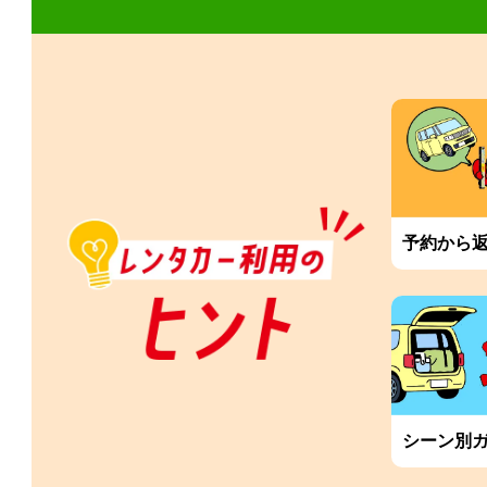
予約から
シーン別