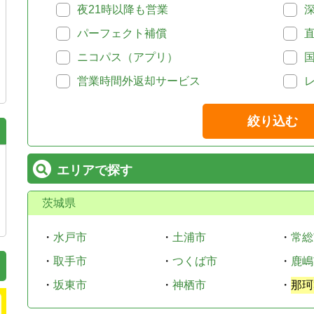
夜21時以降も営業
パーフェクト補償
ニコパス（アプリ）
営業時間外返却サービス
絞り込む
エリアで探す
茨城県
・
水戸市
・
土浦市
・
常総
・
取手市
・
つくば市
・
鹿嶋
・
坂東市
・
神栖市
・
那珂