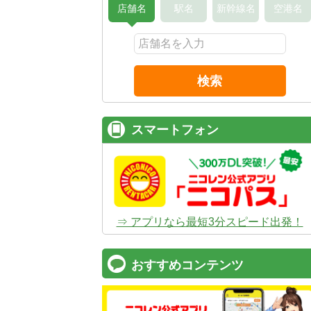
店舗名
駅名
新幹線名
空港名
検索
スマートフォン
⇒ アプリなら最短3分スピード出発！
おすすめコンテンツ