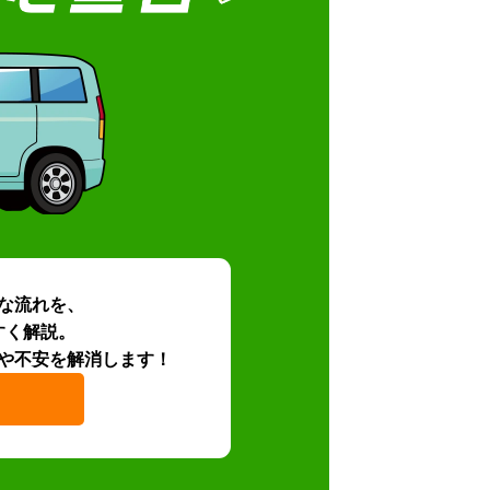
な流れを、
すく解説。
や不安を解消します！