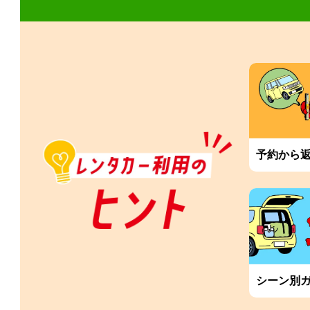
予約から
シーン別