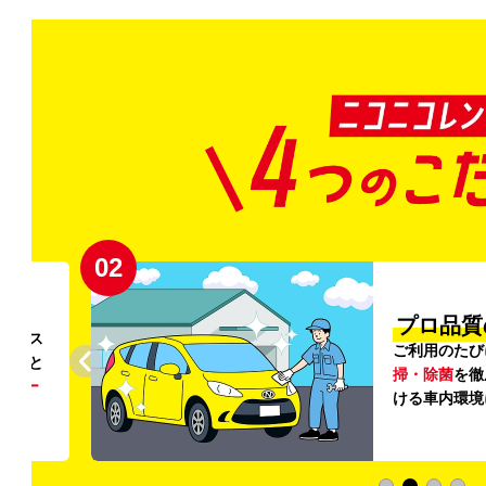
02
円〜
プロ品質
リンス
ご利用のたび
ること
掃・除菌
を徹
う
リー
ける車内環境