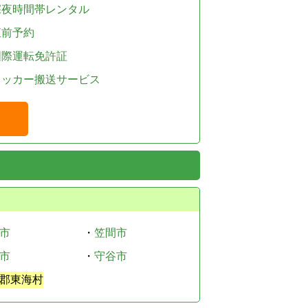
深夜時間帯レンタル
直前予約
国際運転免許証
レッカー搬送サービス
市
・
笠間市
市
・
守谷市
郡東海村