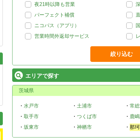
夜21時以降も営業
パーフェクト補償
ニコパス（アプリ）
営業時間外返却サービス
絞り込む
エリアで探す
茨城県
・
水戸市
・
土浦市
・
常総
・
取手市
・
つくば市
・
鹿嶋
・
坂東市
・
神栖市
・
那珂