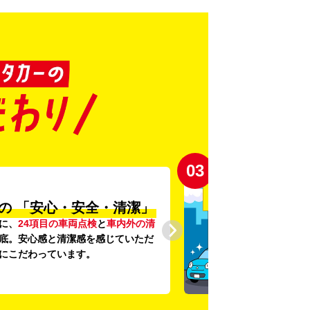
03
の
「安心・安全・清潔」
に、
24項目の車両点検
と
車内外の清
底。安心感と清潔感を感じていただ
にこだわっています。