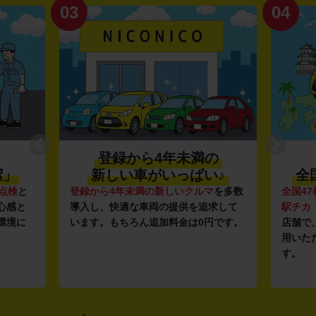
03
04
登録から4年未満の
潔」
新しい車がいっぱい♪
全
点検
と
登録から4年未満の新しいクルマ
を多数
全国47
心感と
導入し、快適な車両の提供を追求して
駅チカ
環境に
います。もちろん追加料金は0円です。
店舗で
用いた
す。