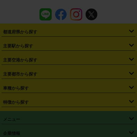
都道府県から探す
・
北海道
・
青森県
・
岩手県
・
宮城県
・
秋田県
・
山形県
主要駅から探す
・
福島県
・
東京都
・
神奈川県
・
埼玉県
・
千葉県
・
茨城県
・
札幌駅
・
仙台駅
・
新宿駅
・
池袋駅
・
渋谷駅
・
東京駅
主要空港から探す
・
栃木県
・
群馬県
・
山梨県
・
愛知県
・
静岡県
・
岐阜県
・
横浜駅
・
川崎駅
・
大宮駅
・
西船橋駅
・
柏駅
・
名古屋駅
・
新千歳空港
・
仙台空港
主要都市から探す
・
長野県
・
新潟県
・
富山県
・
石川県
・
福井県
・
大阪府
・
大阪駅
・
難波駅
・
三宮駅
・
京都駅
・
広島駅
・
博多駅
・
成田空港
・
羽田空港
・
兵庫県
・
京都府
・
滋賀県
・
和歌山県
・
奈良県
・
三重県
・
札幌市
・
仙台市
車種から探す
・
熊本駅
・
那覇空港駅
・
中部国際空港セントレア
・
関西国際空港
・
鳥取県
・
島根県
・
岡山県
・
広島県
・
山口県
・
徳島県
・
千葉市
・
さいたま市
・
軽自動車
・
コンパクトカー
・
ステーションワゴン・セダン
特徴から探す
・
大阪国際空港（伊丹空港）
・
神戸空港
・
香川県
・
愛媛県
・
高知県
・
福岡県
・
佐賀県
・
長崎県
・
横浜市
・
川崎市
・
ミニバン・ワンボックス
・
高級ミニバン・ワンボックス
・
SUV
・
岡山空港
・
徳島空港
・
ハイブリッド
・
宅配レンタカー
・
ETCカードレンタル
・
熊本県
・
大分県
・
宮崎県
・
鹿児島県
・
沖縄県
・
相模原市
・
新潟市
メニュー
・
軽トラック・商用バン
・
福岡空港
・
鹿児島空港
・
長期レンタル
・
深夜時間帯レンタル
・
免責補償プラス
・
静岡市
・
浜松市
・
・
トラック・バン
トップページ
・
はじめての方へ
・
ご利用案内
(タウンエースバン、ライトエースバン等)
企業情報
・
那覇空港
・
パーフェクト補償
・
スタッドレスタイヤ
・
直前予約