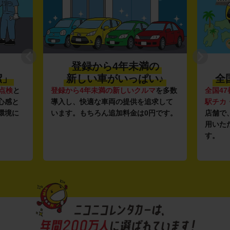
登録から4年未満の
潔」
新しい車がいっぱい♪
全
点検
と
登録から4年未満の新しいクルマ
を多数
全国47
心感と
導入し、快適な車両の提供を追求して
駅チカ
環境に
います。もちろん追加料金は0円です。
店舗で
用いた
す。