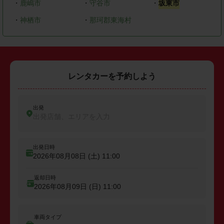
・
鹿嶋市
・
守谷市
・
坂東市
・
神栖市
・
那珂郡東海村
レンタカーを予約しよう
出発
出発店舗、エリアを入力
出発日時
2026年08月08日 (土)
11:00
返却日時
2026年08月09日 (日)
11:00
車両タイプ