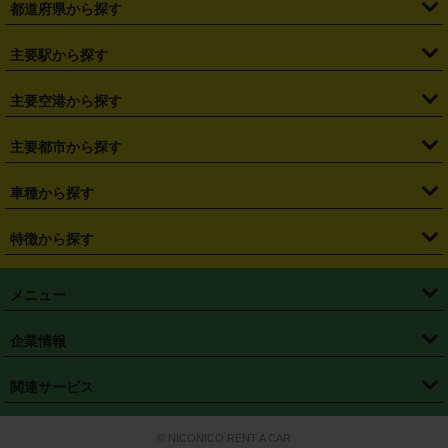
都道府県から探す
・
北海道
・
青森県
・
岩手県
・
宮城県
・
秋田県
・
山形県
主要駅から探す
・
福島県
・
東京都
・
神奈川県
・
埼玉県
・
千葉県
・
茨城県
・
札幌駅
・
仙台駅
・
新宿駅
・
池袋駅
・
渋谷駅
・
東京駅
主要空港から探す
・
栃木県
・
群馬県
・
山梨県
・
愛知県
・
静岡県
・
岐阜県
・
横浜駅
・
川崎駅
・
大宮駅
・
西船橋駅
・
柏駅
・
名古屋駅
・
新千歳空港
・
仙台空港
主要都市から探す
・
長野県
・
新潟県
・
富山県
・
石川県
・
福井県
・
大阪府
・
大阪駅
・
難波駅
・
三宮駅
・
京都駅
・
広島駅
・
博多駅
・
成田空港
・
羽田空港
・
兵庫県
・
京都府
・
滋賀県
・
和歌山県
・
奈良県
・
三重県
・
札幌市
・
仙台市
車種から探す
・
熊本駅
・
那覇空港駅
・
中部国際空港セントレア
・
関西国際空港
・
鳥取県
・
島根県
・
岡山県
・
広島県
・
山口県
・
徳島県
・
千葉市
・
さいたま市
・
軽自動車
・
コンパクトカー
・
ステーションワゴン・セダン
特徴から探す
・
大阪国際空港（伊丹空港）
・
神戸空港
・
香川県
・
愛媛県
・
高知県
・
福岡県
・
佐賀県
・
長崎県
・
横浜市
・
川崎市
・
ミニバン・ワンボックス
・
高級ミニバン・ワンボックス
・
SUV
・
岡山空港
・
徳島空港
・
ハイブリッド
・
宅配レンタカー
・
ETCカードレンタル
・
熊本県
・
大分県
・
宮崎県
・
鹿児島県
・
沖縄県
・
相模原市
・
新潟市
メニュー
・
軽トラック・商用バン
・
福岡空港
・
鹿児島空港
・
長期レンタル
・
深夜時間帯レンタル
・
免責補償プラス
・
静岡市
・
浜松市
・
・
トラック・バン
トップページ
・
はじめての方へ
・
ご利用案内
(タウンエースバン、ライトエースバン等)
企業情報
・
那覇空港
・
パーフェクト補償
・
スタッドレスタイヤ
・
直前予約
・
名古屋市
・
京都市
・
・
トラック・バン
ベストレート保証
・
予約から返却まで
・
・
店舗オリジナル
利用シーン別ガイ
(ハイエースバン・キャラバン等)
・
・
ニコパス(アプリ)
会社概要
・
ニュース
・
国際運転免許証
・
フランチャイズ募集
・
営業時間外返却サービス
・
個人情報保護
関連サービス
・
大阪市
・
堺市
ド
・
・
レッカー搬送サービス
カスタマーハラスメントに対する基本方針
・
神戸市
・
岡山市
・
・
車種・料金
カーリースなら「定額ニコノリパック」
・
店舗を探す
・
キャンペーン
© NICONICO RENT A CAR
・
特定商取引法に基づく表記
・
旅行業約款