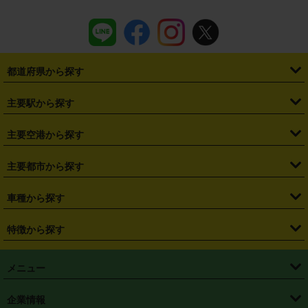
都道府県から探す
・
北海道
・
青森県
・
岩手県
・
宮城県
・
秋田県
・
山形県
主要駅から探す
・
福島県
・
東京都
・
神奈川県
・
埼玉県
・
千葉県
・
茨城県
・
札幌駅
・
仙台駅
・
新宿駅
・
池袋駅
・
渋谷駅
・
東京駅
主要空港から探す
・
栃木県
・
群馬県
・
山梨県
・
愛知県
・
静岡県
・
岐阜県
・
横浜駅
・
川崎駅
・
大宮駅
・
西船橋駅
・
柏駅
・
名古屋駅
・
新千歳空港
・
仙台空港
主要都市から探す
・
長野県
・
新潟県
・
富山県
・
石川県
・
福井県
・
大阪府
・
大阪駅
・
難波駅
・
三宮駅
・
京都駅
・
広島駅
・
博多駅
・
成田空港
・
羽田空港
・
兵庫県
・
京都府
・
滋賀県
・
和歌山県
・
奈良県
・
三重県
・
札幌市
・
仙台市
車種から探す
・
熊本駅
・
那覇空港駅
・
中部国際空港セントレア
・
関西国際空港
・
鳥取県
・
島根県
・
岡山県
・
広島県
・
山口県
・
徳島県
・
千葉市
・
さいたま市
・
軽自動車
・
コンパクトカー
・
ステーションワゴン・セダン
特徴から探す
・
大阪国際空港（伊丹空港）
・
神戸空港
・
香川県
・
愛媛県
・
高知県
・
福岡県
・
佐賀県
・
長崎県
・
横浜市
・
川崎市
・
ミニバン・ワンボックス
・
高級ミニバン・ワンボックス
・
SUV
・
岡山空港
・
徳島空港
・
ハイブリッド
・
宅配レンタカー
・
ETCカードレンタル
・
熊本県
・
大分県
・
宮崎県
・
鹿児島県
・
沖縄県
・
相模原市
・
新潟市
メニュー
・
軽トラック・商用バン
・
福岡空港
・
鹿児島空港
・
長期レンタル
・
深夜時間帯レンタル
・
免責補償プラス
・
静岡市
・
浜松市
・
・
トラック・バン
トップページ
・
はじめての方へ
・
ご利用案内
(タウンエースバン、ライトエースバン等)
企業情報
・
那覇空港
・
パーフェクト補償
・
スタッドレスタイヤ
・
直前予約