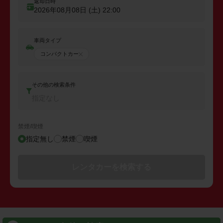
返却日時
2026年08月08日 (土)
22:00
車両タイプ
コンパクトカー
その他の検索条件
指定なし
禁煙/喫煙
指定無し
禁煙
喫煙
レンタカーを検索する