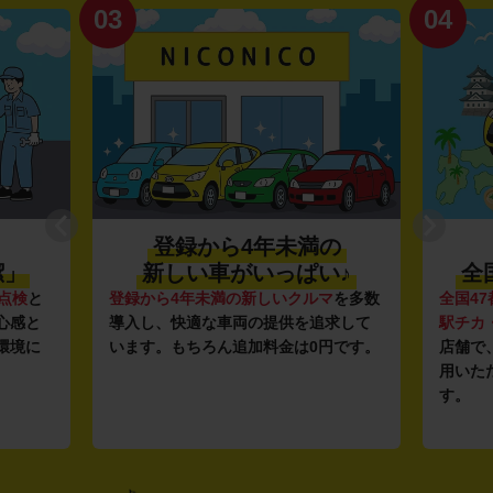
03
04
登録から4年未満の
潔」
新しい車がいっぱい♪
全
点検
と
登録から4年未満の新しいクルマ
を多数
全国47
心感と
導入し、快適な車両の提供を追求して
駅チカ
環境に
います。もちろん追加料金は0円です。
店舗で
用いた
す。