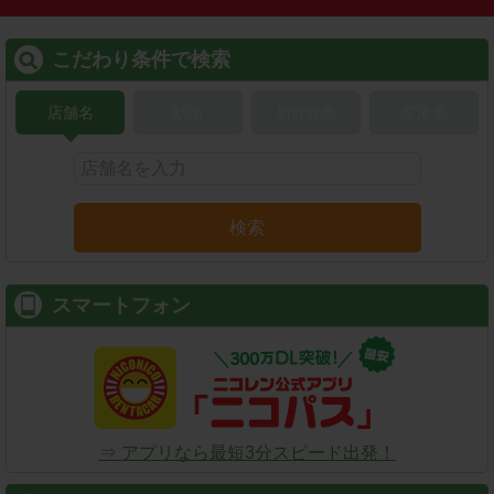
こだわり条件で検索
店舗名
駅名
新幹線名
空港名
検索
スマートフォン
⇒ アプリなら最短3分スピード出発！