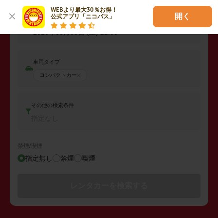
2026年08月07日 (金)
22:00
WEBより最大30％お得！

開く
公式アプリ「ニコパス」
返却日時
2026年08月08日 (土)
22:00
車両タイプ
コンパクトカー
その他の検索条件
指定なし
禁煙/喫煙
指定無し
禁煙
喫煙
レンタカーを検索する