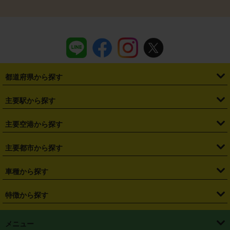
都道府県から探す
・
北海道
・
青森県
・
岩手県
・
宮城県
・
秋田県
・
山形県
主要駅から探す
・
福島県
・
東京都
・
神奈川県
・
埼玉県
・
千葉県
・
茨城県
・
札幌駅
・
仙台駅
・
新宿駅
・
池袋駅
・
渋谷駅
・
東京駅
主要空港から探す
・
栃木県
・
群馬県
・
山梨県
・
愛知県
・
静岡県
・
岐阜県
・
横浜駅
・
川崎駅
・
大宮駅
・
西船橋駅
・
柏駅
・
名古屋駅
・
新千歳空港
・
仙台空港
主要都市から探す
・
長野県
・
新潟県
・
富山県
・
石川県
・
福井県
・
大阪府
・
大阪駅
・
難波駅
・
三宮駅
・
京都駅
・
広島駅
・
博多駅
・
成田空港
・
羽田空港
・
兵庫県
・
京都府
・
滋賀県
・
和歌山県
・
奈良県
・
三重県
・
札幌市
・
仙台市
車種から探す
・
熊本駅
・
那覇空港駅
・
中部国際空港セントレア
・
関西国際空港
・
鳥取県
・
島根県
・
岡山県
・
広島県
・
山口県
・
徳島県
・
千葉市
・
さいたま市
・
軽自動車
・
コンパクトカー
・
ステーションワゴン・セダン
特徴から探す
・
大阪国際空港（伊丹空港）
・
神戸空港
・
香川県
・
愛媛県
・
高知県
・
福岡県
・
佐賀県
・
長崎県
・
横浜市
・
川崎市
・
ミニバン・ワンボックス
・
高級ミニバン・ワンボックス
・
SUV
・
岡山空港
・
徳島空港
・
ハイブリッド
・
宅配レンタカー
・
ETCカードレンタル
・
熊本県
・
大分県
・
宮崎県
・
鹿児島県
・
沖縄県
・
相模原市
・
新潟市
メニュー
・
軽トラック・商用バン