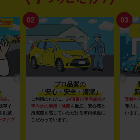
02
03
プロ品質の
〜
「安心・安全・清潔」
新
組み
。
ご利用のたびに、
24項目の車両点検
と
登録か
既存イ
車内外の清掃・除菌
を徹底。安心感と
導入し
を削減
清潔感を感じていただける車内環境に
います
ーズナブ
こだわっています。