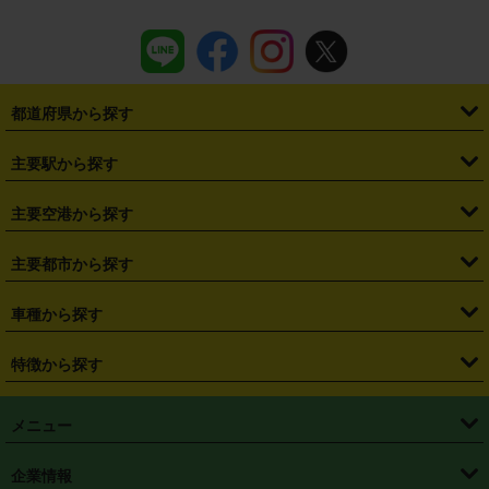
都道府県から探す
・
北海道
・
青森県
・
岩手県
・
宮城県
・
秋田県
・
山形県
主要駅から探す
・
福島県
・
東京都
・
神奈川県
・
埼玉県
・
千葉県
・
茨城県
・
札幌駅
・
仙台駅
・
新宿駅
・
池袋駅
・
渋谷駅
・
東京駅
主要空港から探す
・
栃木県
・
群馬県
・
山梨県
・
愛知県
・
静岡県
・
岐阜県
・
横浜駅
・
川崎駅
・
大宮駅
・
西船橋駅
・
柏駅
・
名古屋駅
・
新千歳空港
・
仙台空港
主要都市から探す
・
長野県
・
新潟県
・
富山県
・
石川県
・
福井県
・
大阪府
・
大阪駅
・
難波駅
・
三宮駅
・
京都駅
・
広島駅
・
博多駅
・
成田空港
・
羽田空港
・
兵庫県
・
京都府
・
滋賀県
・
和歌山県
・
奈良県
・
三重県
・
札幌市
・
仙台市
車種から探す
・
熊本駅
・
那覇空港駅
・
中部国際空港セントレア
・
関西国際空港
・
鳥取県
・
島根県
・
岡山県
・
広島県
・
山口県
・
徳島県
・
千葉市
・
さいたま市
・
軽自動車
・
コンパクトカー
・
ステーションワゴン・セダン
特徴から探す
・
大阪国際空港（伊丹空港）
・
神戸空港
・
香川県
・
愛媛県
・
高知県
・
福岡県
・
佐賀県
・
長崎県
・
横浜市
・
川崎市
・
ミニバン・ワンボックス
・
高級ミニバン・ワンボックス
・
SUV
・
岡山空港
・
徳島空港
・
ハイブリッド
・
宅配レンタカー
・
ETCカードレンタル
・
熊本県
・
大分県
・
宮崎県
・
鹿児島県
・
沖縄県
・
相模原市
・
新潟市
メニュー
・
軽トラック・商用バン
・
福岡空港
・
鹿児島空港
・
長期レンタル
・
深夜時間帯レンタル
・
免責補償プラス
・
静岡市
・
浜松市
・
・
トラック・バン
トップページ
・
はじめての方へ
・
ご利用案内
(タウンエースバン、ライトエースバン等)
企業情報
・
那覇空港
・
パーフェクト補償
・
スタッドレスタイヤ
・
直前予約