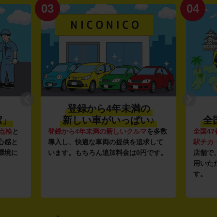
03
04
登録から4年未満の
潔」
新しい車がいっぱい♪
全
点検
と
登録から4年未満の新しいクルマ
を多数
全国47
心感と
導入し、快適な車両の提供を追求して
駅チカ
環境に
います。もちろん追加料金は0円です。
店舗で
用いた
す。