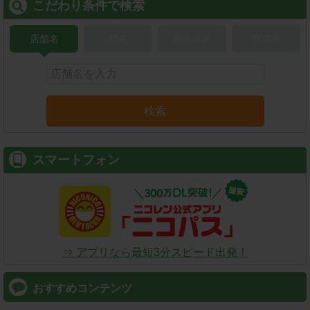
こだわり条件で検索
店舗名
駅名
新幹線名
空港名
検索
スマートフォン
⇒ アプリなら最短3分スピード出発！
おすすめコンテンツ