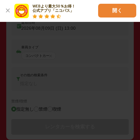
出発日時
WEBより最大30％お得！

2026年08月08日 (土)
13:00
開く
公式アプリ「ニコパス」
返却日時
2026年08月09日 (日)
13:00
車両タイプ
コンパクトカー
その他の検索条件
指定なし
禁煙/喫煙
指定無し
禁煙
喫煙
レンタカーを検索する