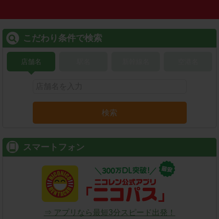
こだわり条件で検索
店舗名
駅名
新幹線名
空港名
検索
スマートフォン
⇒ アプリなら最短3分スピード出発！