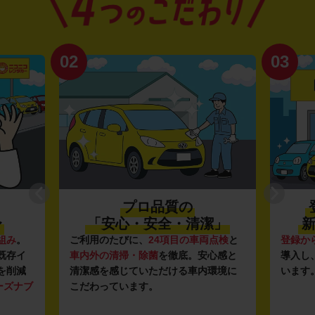
02
03
プロ品質の
〜
「安心・安全・清潔」
新
組み
。
ご利用のたびに、
24項目の車両点検
と
登録か
既存イ
車内外の清掃・除菌
を徹底。安心感と
導入し
を削減
清潔感を感じていただける車内環境に
います
ーズナブ
こだわっています。