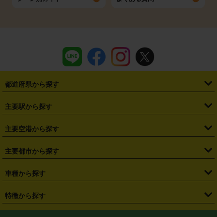
都道府県から探す
・
北海道
・
青森県
・
岩手県
・
宮城県
・
秋田県
・
山形県
主要駅から探す
・
福島県
・
東京都
・
神奈川県
・
埼玉県
・
千葉県
・
茨城県
・
札幌駅
・
仙台駅
・
新宿駅
・
池袋駅
・
渋谷駅
・
東京駅
主要空港から探す
・
栃木県
・
群馬県
・
山梨県
・
愛知県
・
静岡県
・
岐阜県
・
横浜駅
・
川崎駅
・
大宮駅
・
西船橋駅
・
柏駅
・
名古屋駅
・
新千歳空港
・
仙台空港
主要都市から探す
・
長野県
・
新潟県
・
富山県
・
石川県
・
福井県
・
大阪府
・
大阪駅
・
難波駅
・
三宮駅
・
京都駅
・
広島駅
・
博多駅
・
成田空港
・
羽田空港
・
兵庫県
・
京都府
・
滋賀県
・
和歌山県
・
奈良県
・
三重県
・
札幌市
・
仙台市
車種から探す
・
熊本駅
・
那覇空港駅
・
中部国際空港セントレア
・
関西国際空港
・
鳥取県
・
島根県
・
岡山県
・
広島県
・
山口県
・
徳島県
・
千葉市
・
さいたま市
・
軽自動車
・
コンパクトカー
・
ステーションワゴン・セダン
特徴から探す
・
大阪国際空港（伊丹空港）
・
神戸空港
・
香川県
・
愛媛県
・
高知県
・
福岡県
・
佐賀県
・
長崎県
・
横浜市
・
川崎市
・
ミニバン・ワンボックス
・
高級ミニバン・ワンボックス
・
SUV
・
岡山空港
・
徳島空港
・
ハイブリッド
・
宅配レンタカー
・
ETCカードレンタル