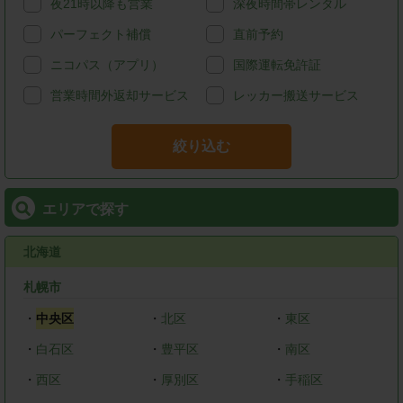
夜21時以降も営業
深夜時間帯レンタル
パーフェクト補償
直前予約
ニコパス（アプリ）
国際運転免許証
営業時間外返却サービス
レッカー搬送サービス
絞り込む
エリアで探す
北海道
札幌市
・
中央区
・
北区
・
東区
・
白石区
・
豊平区
・
南区
・
西区
・
厚別区
・
手稲区