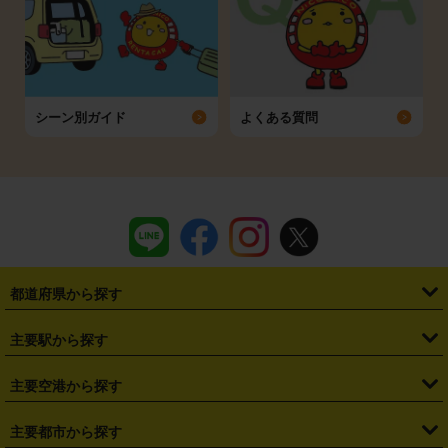
シーン別ガイド
よくある質問
都道府県から探す
・
北海道
・
青森県
・
岩手県
・
宮城県
・
秋田県
・
山形県
主要駅から探す
・
福島県
・
東京都
・
神奈川県
・
埼玉県
・
千葉県
・
茨城県
・
札幌駅
・
仙台駅
・
新宿駅
・
池袋駅
・
渋谷駅
・
東京駅
主要空港から探す
・
栃木県
・
群馬県
・
山梨県
・
愛知県
・
静岡県
・
岐阜県
・
横浜駅
・
川崎駅
・
大宮駅
・
西船橋駅
・
柏駅
・
名古屋駅
・
新千歳空港
・
仙台空港
主要都市から探す
・
長野県
・
新潟県
・
富山県
・
石川県
・
福井県
・
大阪府
・
大阪駅
・
難波駅
・
三宮駅
・
京都駅
・
広島駅
・
博多駅