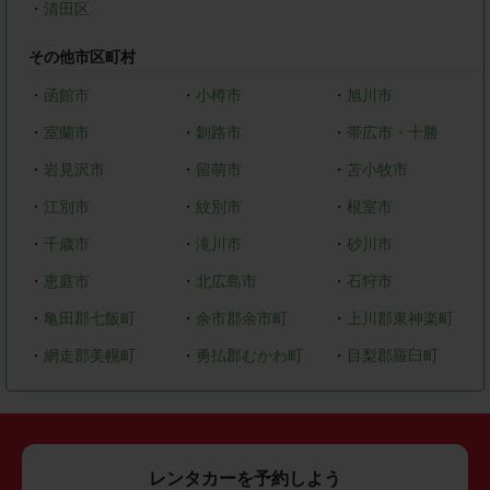
・
清田区
その他市区町村
・
函館市
・
小樽市
・
旭川市
・
室蘭市
・
釧路市
・
帯広市・十勝
・
岩見沢市
・
留萌市
・
苫小牧市
・
江別市
・
紋別市
・
根室市
・
千歳市
・
滝川市
・
砂川市
・
恵庭市
・
北広島市
・
石狩市
・
亀田郡七飯町
・
余市郡余市町
・
上川郡東神楽町
・
網走郡美幌町
・
勇払郡むかわ町
・
目梨郡羅臼町
レンタカーを予約しよう