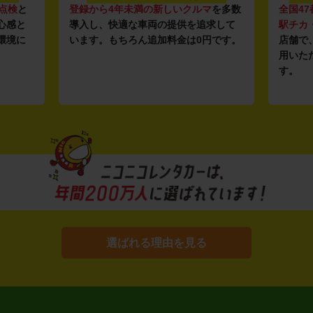
点検
と
登録から4年未満の新しいクルマ
を多数
全国47
心感と
導入し、快適な車両の提供を追求して
駅チカ
環境に
います。もちろん追加料金は0円です。
店舗で
用いた
す。
選ばれる理由を見る