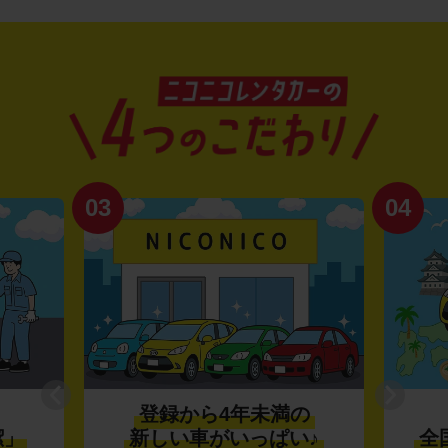
03
04
登録から4年未満の
潔」
新しい車がいっぱい♪
全