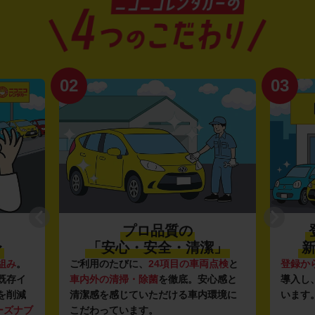
02
03
プロ品質の
〜
「安心・安全・清潔」
新
組み
。
ご利用のたびに、
24項目の車両点検
と
登録か
既存イ
車内外の清掃・除菌
を徹底。安心感と
導入し
を削減
清潔感を感じていただける車内環境に
います
ーズナブ
こだわっています。