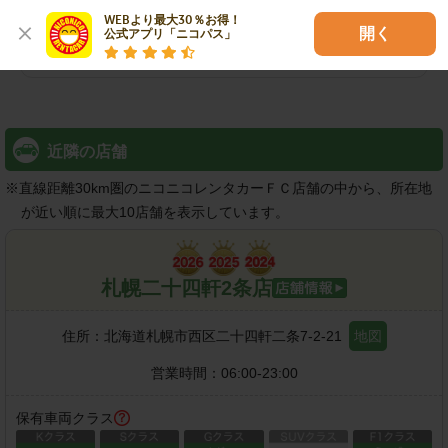
WEBより最大30％お得！

開く
公式アプリ「ニコパス」
レンタカーを検索する
近隣の店舗
※
直線距離30km圏のニコニコレンタカーＦＣ店舗の中から、所在地
が近い順に最大10店舗を表示しています。
札幌二十四軒2条店
住所：
北海道札幌市西区二十四軒二条7-2-21
地図
営業時間：
06:00-23:00
保有車両クラス