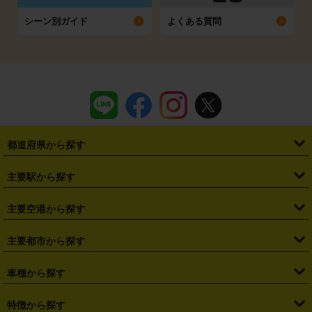
シーン別ガイド
よくある質問
都道府県から探す
・
北海道
・
青森県
・
岩手県
・
宮城県
・
秋田県
・
山形県
主要駅から探す
・
福島県
・
東京都
・
神奈川県
・
埼玉県
・
千葉県
・
茨城県
・
札幌駅
・
仙台駅
・
新宿駅
・
池袋駅
・
渋谷駅
・
東京駅
主要空港から探す
・
栃木県
・
群馬県
・
山梨県
・
愛知県
・
静岡県
・
岐阜県
・
横浜駅
・
川崎駅
・
大宮駅
・
西船橋駅
・
柏駅
・
名古屋駅
・
新千歳空港
・
仙台空港
主要都市から探す
・
長野県
・
新潟県
・
富山県
・
石川県
・
福井県
・
大阪府
・
大阪駅
・
難波駅
・
三宮駅
・
京都駅
・
広島駅
・
博多駅
・
成田空港
・
羽田空港
・
兵庫県
・
京都府
・
滋賀県
・
和歌山県
・
奈良県
・
三重県
・
札幌市
・
仙台市
車種から探す
・
熊本駅
・
那覇空港駅
・
中部国際空港セントレア
・
関西国際空港
・
鳥取県
・
島根県
・
岡山県
・
広島県
・
山口県
・
徳島県
・
千葉市
・
さいたま市
・
軽自動車
・
コンパクトカー
・
ステーションワゴン・セダン
特徴から探す
・
大阪国際空港（伊丹空港）
・
神戸空港
・
香川県
・
愛媛県
・
高知県
・
福岡県
・
佐賀県
・
長崎県