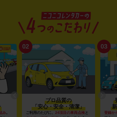
03
04
登録から4年未満の
潔」
新しい車がいっぱい♪
車両点検
と
登録から4年未満の新しいクルマ
を多数
全国4