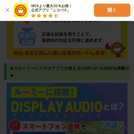
WEBより最大30％お得！

開く
公式アプリ「ニコパス」
★☆ルーミーにスマホアプリが使えるDISPLAY AUDIOを搭載☆
★