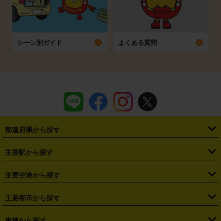
シーン別ガイド
よくある質問
都道府県から探す
・
北海道
・
青森県
・
岩手県
・
宮城県
・
秋田県
・
山形県
主要駅から探す
・
福島県
・
東京都
・
神奈川県
・
埼玉県
・
千葉県
・
茨城県
・
札幌駅
・
仙台駅
・
新宿駅
・
池袋駅
・
渋谷駅
・
東京駅
主要空港から探す
・
栃木県
・
群馬県
・
山梨県
・
愛知県
・
静岡県
・
岐阜県
・
横浜駅
・
川崎駅
・
大宮駅
・
西船橋駅
・
柏駅
・
名古屋駅
・
新千歳空港
・
仙台空港
主要都市から探す
・
長野県
・
新潟県
・
富山県
・
石川県
・
福井県
・
大阪府
・
大阪駅
・
難波駅
・
三宮駅
・
京都駅
・
広島駅
・
博多駅
・
成田空港
・
羽田空港
・
兵庫県
・
京都府
・
滋賀県
・
和歌山県
・
奈良県
・
三重県
・
札幌市
・
仙台市
車種から探す
・
熊本駅
・
那覇空港駅