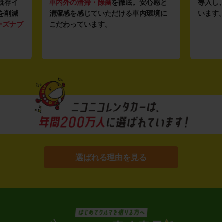
安心感と
導入し、快適な車両の提供を追求して
駅チ
内環境に
います。もちろん追加料金は0円です。
店舗
用い
す。
選ばれる理由を見る