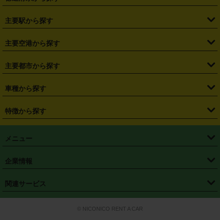
・
北海道
・
青森県
・
岩手県
・
宮城県
・
秋田県
・
山形県
主要駅から探す
・
福島県
・
東京都
・
神奈川県
・
埼玉県
・
千葉県
・
茨城県
・
札幌駅
・
仙台駅
・
新宿駅
・
池袋駅
・
渋谷駅
・
東京駅
主要空港から探す
・
栃木県
・
群馬県
・
山梨県
・
愛知県
・
静岡県
・
岐阜県
・
横浜駅
・
川崎駅
・
大宮駅
・
西船橋駅
・
柏駅
・
名古屋駅
・
新千歳空港
・
仙台空港
主要都市から探す
・
長野県
・
新潟県
・
富山県
・
石川県
・
福井県
・
大阪府
・
大阪駅
・
難波駅
・
三宮駅
・
京都駅
・
広島駅
・
博多駅
・
成田空港
・
羽田空港
・
兵庫県
・
京都府
・
滋賀県
・
和歌山県
・
奈良県
・
三重県
・
札幌市
・
仙台市
車種から探す
・
熊本駅
・
那覇空港駅
・
中部国際空港セントレア
・
関西国際空港
・
鳥取県
・
島根県
・
岡山県
・
広島県
・
山口県
・
徳島県
・
千葉市
・
さいたま市
・
軽自動車
・
コンパクトカー
・
ステーションワゴン・セダン
特徴から探す
・
大阪国際空港（伊丹空港）
・
神戸空港
・
香川県
・
愛媛県
・
高知県
・
福岡県
・
佐賀県
・
長崎県
・
横浜市
・
川崎市
・
ミニバン・ワンボックス
・
高級ミニバン・ワンボックス
・
SUV
・
岡山空港
・
徳島空港
・
ハイブリッド
・
宅配レンタカー
・
ETCカードレンタル
・
熊本県
・
大分県
・
宮崎県
・
鹿児島県
・
沖縄県
・
相模原市
・
新潟市
メニュー
・
軽トラック・商用バン
・
福岡空港
・
鹿児島空港
・
長期レンタル
・
深夜時間帯レンタル
・
免責補償プラス
・
静岡市
・
浜松市
・
・
トラック・バン
トップページ
・
はじめての方へ
・
ご利用案内
(タウンエースバン、ライトエースバン等)
企業情報
・
那覇空港
・
パーフェクト補償
・
スタッドレスタイヤ
・
直前予約
・
名古屋市
・
京都市
・
・
トラック・バン
ベストレート保証
・
予約から返却まで
・
・
店舗オリジナル
利用シーン別ガイ
(ハイエースバン・キャラバン等)
・
・
ニコパス(アプリ)
会社概要
・
ニュース
・
国際運転免許証
・
フランチャイズ募集
・
営業時間外返却サービス
・
個人情報保護
関連サービス
・
大阪市
・
堺市
ド
・
・
レッカー搬送サービス
カスタマーハラスメントに対する基本方針
・
神戸市
・
岡山市
・
・
車種・料金
カーリースなら「定額ニコノリパック」
・
店舗を探す
・
キャンペーン
© NICONICO RENT A CAR
・
特定商取引法に基づく表記
・
旅行業約款
・
広島市
・
北九州市
・
・
会員特典
超短期カーリースの「ニコリース」
・
選ばれる理由
・
安心・安全への取