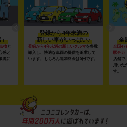
登録から4年未満の
潔」
新しい車がいっぱい♪
全
点検
と
登録から4年未満の新しいクルマ
を多数
全国47
心感と
導入し、快適な車両の提供を追求して
駅チカ
環境に
います。もちろん追加料金は0円です。
店舗で
用いた
す。