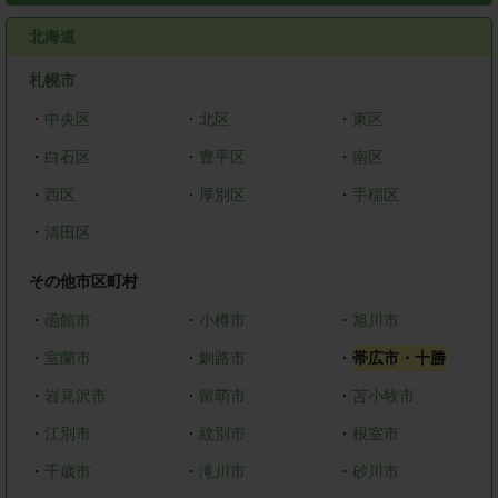
北海道
札幌市
・
中央区
・
北区
・
東区
・
白石区
・
豊平区
・
南区
・
西区
・
厚別区
・
手稲区
・
清田区
その他市区町村
・
函館市
・
小樽市
・
旭川市
・
室蘭市
・
釧路市
・
帯広市・十勝
・
岩見沢市
・
留萌市
・
苫小牧市
・
江別市
・
紋別市
・
根室市
・
千歳市
・
滝川市
・
砂川市