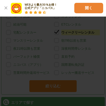
特徴で探す
WEBより最大30％お得！

開く
公式アプリ「ニコパス」
ハイブリッド
禁煙
カード決済
スタッドレス
給油可能
ETCレンタル
宅配レンタカー
ウィークリーレンタル
マンスリーレンタル
朝7時以前も営業
夜21時以降も営業
深夜時間帯レンタル
パーフェクト補償
直前予約
ニコパス（アプリ）
国際運転免許証
営業時間外返却サービス
レッカー搬送サービス
絞り込む
エリアで探す