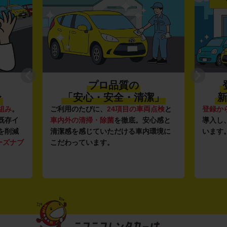
プロ品質の
〜
「安心・安全・清潔」
新
組み
。
ご利用のたびに、
24項目の車両点検
と
登録か
既存イ
車内外の清掃・除菌
を徹底。安心感と
導入し
を削減
清潔感を感じていただける車内環境に
います
ーズナブ
こだわっています。