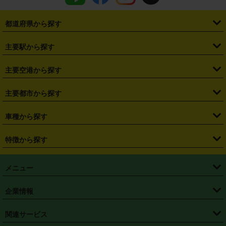
都道府県から探す
・
北海道
・
青森県
・
岩手県
・
宮城県
・
秋田県
・
山形県
主要駅から探す
・
福島県
・
東京都
・
神奈川県
・
埼玉県
・
千葉県
・
茨城県
・
札幌駅
・
仙台駅
・
新宿駅
・
池袋駅
・
渋谷駅
・
東京駅
主要空港から探す
・
栃木県
・
群馬県
・
山梨県
・
愛知県
・
静岡県
・
岐阜県
・
横浜駅
・
川崎駅
・
大宮駅
・
西船橋駅
・
柏駅
・
名古屋駅
・
新千歳空港
・
仙台空港
主要都市から探す
・
長野県
・
新潟県
・
富山県
・
石川県
・
福井県
・
大阪府
・
大阪駅
・
難波駅
・
三宮駅
・
京都駅
・
広島駅
・
博多駅
・
成田空港
・
羽田空港
・
兵庫県
・
京都府
・
滋賀県
・
和歌山県
・
奈良県
・
三重県
・
札幌市
・
仙台市
車種から探す
・
熊本駅
・
那覇空港駅
・
中部国際空港セントレア
・
関西国際空港
・
鳥取県
・
島根県
・
岡山県
・
広島県
・
山口県
・
徳島県
・
千葉市
・
さいたま市
・
軽自動車
・
コンパクトカー
・
ステーションワゴン・セダン
特徴から探す
・
大阪国際空港（伊丹空港）
・
神戸空港
・
香川県
・
愛媛県
・
高知県
・
福岡県
・
佐賀県
・
長崎県
・
横浜市
・
川崎市
・
ミニバン・ワンボックス
・
高級ミニバン・ワンボックス
・
SUV
・
岡山空港
・
徳島空港
・
ハイブリッド
・
宅配レンタカー
・
ETCカードレンタル
・
熊本県
・
大分県
・
宮崎県
・
鹿児島県
・
沖縄県
・
相模原市
・
新潟市
メニュー
・
軽トラック・商用バン
・
福岡空港
・
鹿児島空港
・
長期レンタル
・
深夜時間帯レンタル
・
免責補償プラス
・
静岡市
・
浜松市
・
・
トラック・バン
トップページ
・
はじめての方へ
・
ご利用案内
(タウンエースバン、ライトエースバン等)
企業情報
・
那覇空港
・
パーフェクト補償
・
スタッドレスタイヤ
・
直前予約
・
名古屋市
・
京都市
・
・
トラック・バン
ベストレート保証
・
予約から返却まで
・
・
店舗オリジナル
利用シーン別ガイ
(ハイエースバン・キャラバン等)
・
・
ニコパス(アプリ)
会社概要
・
ニュース
・
国際運転免許証
・
フランチャイズ募集
・
営業時間外返却サービス
・
個人情報保護
関連サービス
・
大阪市
・
堺市
ド