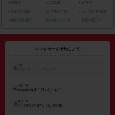
・
恵庭市
・
北広島市
・
石狩市
・
亀田郡七飯町
・
余市郡余市町
・
上川郡東神楽町
・
網走郡美幌町
・
勇払郡むかわ町
・
目梨郡羅臼町
レンタカーを予約しよう
出発
出発店舗、エリアを入力
出発日時
2026年08月06日 (木)
04:00
返却日時
2026年08月07日 (金)
04:00