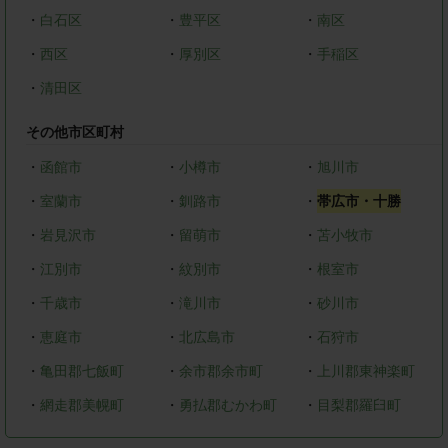
・
白石区
・
豊平区
・
南区
・
西区
・
厚別区
・
手稲区
・
清田区
その他市区町村
・
函館市
・
小樽市
・
旭川市
・
室蘭市
・
釧路市
・
帯広市・十勝
・
岩見沢市
・
留萌市
・
苫小牧市
・
江別市
・
紋別市
・
根室市
・
千歳市
・
滝川市
・
砂川市
・
恵庭市
・
北広島市
・
石狩市
・
亀田郡七飯町
・
余市郡余市町
・
上川郡東神楽町
・
網走郡美幌町
・
勇払郡むかわ町
・
目梨郡羅臼町