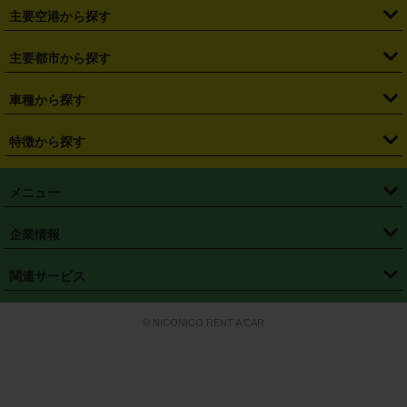
・
札幌駅
・
仙台駅
・
新宿駅
・
池袋駅
・
渋谷駅
・
東京駅
主要空港から探す
・
栃木県
・
群馬県
・
山梨県
・
愛知県
・
静岡県
・
岐阜県
・
横浜駅
・
川崎駅
・
大宮駅
・
西船橋駅
・
柏駅
・
名古屋駅
・
新千歳空港
・
仙台空港
主要都市から探す
・
長野県
・
新潟県
・
富山県
・
石川県
・
福井県
・
大阪府
・
大阪駅
・
難波駅
・
三宮駅
・
京都駅
・
広島駅
・
博多駅
・
成田空港
・
羽田空港
・
兵庫県
・
京都府
・
滋賀県
・
和歌山県
・
奈良県
・
三重県
・
札幌市
・
仙台市
車種から探す
・
熊本駅
・
那覇空港駅
・
中部国際空港セントレア
・
関西国際空港
・
鳥取県
・
島根県
・
岡山県
・
広島県
・
山口県
・
徳島県
・
千葉市
・
さいたま市
・
軽自動車
・
コンパクトカー
・
ステーションワゴン・セダン
特徴から探す
・
大阪国際空港（伊丹空港）
・
神戸空港
・
香川県
・
愛媛県
・
高知県
・
福岡県
・
佐賀県
・
長崎県
・
横浜市
・
川崎市
・
ミニバン・ワンボックス
・
高級ミニバン・ワンボックス
・
SUV
・
岡山空港
・
徳島空港
・
ハイブリッド
・
宅配レンタカー
・
ETCカードレンタル
・
熊本県
・
大分県
・
宮崎県
・
鹿児島県
・
沖縄県
・
相模原市
・
新潟市
メニュー
・
軽トラック・商用バン
・
福岡空港
・
鹿児島空港
・
長期レンタル
・
深夜時間帯レンタル
・
免責補償プラス
・
静岡市
・
浜松市
・
・
トラック・バン
トップページ
・
はじめての方へ
・
ご利用案内
(タウンエースバン、ライトエースバン等)
企業情報
・
那覇空港
・
パーフェクト補償
・
スタッドレスタイヤ
・
直前予約
・
名古屋市
・
京都市
・
・
トラック・バン
ベストレート保証
・
予約から返却まで
・
・
店舗オリジナル
利用シーン別ガイ
(ハイエースバン・キャラバン等)
・
・
ニコパス(アプリ)
会社概要
・
ニュース
・
国際運転免許証
・
フランチャイズ募集
・
営業時間外返却サービス
・
個人情報保護
関連サービス
・
大阪市
・
堺市
ド
・
・
レッカー搬送サービス
カスタマーハラスメントに対する基本方針
・
神戸市
・
岡山市
・
・
車種・料金
カーリースなら「定額ニコノリパック」
・
店舗を探す
・
キャンペーン
© NICONICO RENT A CAR
・
特定商取引法に基づく表記
・
旅行業約款
・
広島市
・
北九州市
・
・
会員特典
超短期カーリースの「ニコリース」
・
選ばれる理由
・
安心・安全への取
り組み
・
福岡市
・
熊本市
・
清潔・快適な車内
・
徹底した車両点検
・
新しいクルマ