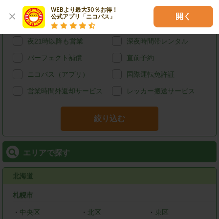
宅配レンタカー
ウィークリーレンタル
WEBより最大30％お得！

開く
公式アプリ「ニコパス」
マンスリーレンタル
朝7時以前も営業
夜21時以降も営業
深夜時間帯レンタル
パーフェクト補償
直前予約
ニコパス（アプリ）
国際運転免許証
営業時間外返却サービス
レッカー搬送サービス
絞り込む
エリアで探す
北海道
札幌市
・
中央区
・
北区
・
東区