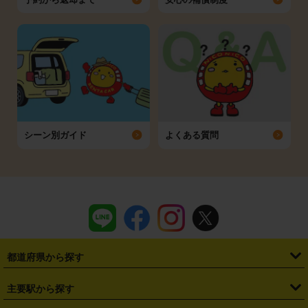
シーン別ガイド
よくある質問
都道府県から探す
・
北海道
・
青森県
・
岩手県
・
宮城県
・
秋田県
・
山形県
主要駅から探す
・
福島県
・
東京都
・
神奈川県
・
埼玉県
・
千葉県
・
茨城県