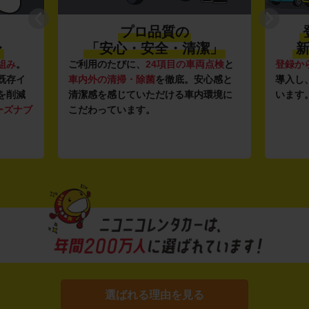
プロ品質の
〜
「安心・安全・清潔」
新
組み
。
ご利用のたびに、
24項目の車両点検
と
登録か
既存イ
車内外の清掃・除菌
を徹底。安心感と
導入し
を削減
清潔感を感じていただける車内環境に
います
ーズナブ
こだわっています。
選ばれる理由を見る