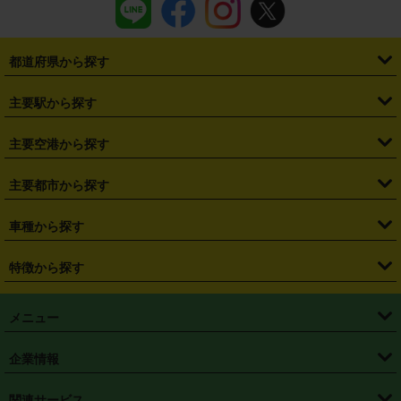
都道府県から探す
・
北海道
・
青森県
・
岩手県
・
宮城県
・
秋田県
・
山形県
主要駅から探す
・
福島県
・
東京都
・
神奈川県
・
埼玉県
・
千葉県
・
茨城県
・
札幌駅
・
仙台駅
・
新宿駅
・
池袋駅
・
渋谷駅
・
東京駅
主要空港から探す
・
栃木県
・
群馬県
・
山梨県
・
愛知県
・
静岡県
・
岐阜県
・
横浜駅
・
川崎駅
・
大宮駅
・
西船橋駅
・
柏駅
・
名古屋駅
・
新千歳空港
・
仙台空港
主要都市から探す
・
長野県
・
新潟県
・
富山県
・
石川県
・
福井県
・
大阪府
・
大阪駅
・
難波駅
・
三宮駅
・
京都駅
・
広島駅
・
博多駅
・
成田空港
・
羽田空港
・
兵庫県
・
京都府
・
滋賀県
・
和歌山県
・
奈良県
・
三重県
・
札幌市
・
仙台市
車種から探す
・
熊本駅
・
那覇空港駅
・
中部国際空港セントレア
・
関西国際空港
・
鳥取県
・
島根県
・
岡山県
・
広島県
・
山口県
・
徳島県
・
千葉市
・
さいたま市
・
軽自動車
・
コンパクトカー
・
ステーションワゴン・セダン
特徴から探す
・
大阪国際空港（伊丹空港）
・
神戸空港
・
香川県
・
愛媛県
・
高知県
・
福岡県
・
佐賀県
・
長崎県
・
横浜市
・
川崎市
・
ミニバン・ワンボックス
・
高級ミニバン・ワンボックス
・
SUV
・
岡山空港
・
徳島空港
・
ハイブリッド
・
宅配レンタカー
・
ETCカードレンタル
・
熊本県
・
大分県
・
宮崎県
・
鹿児島県
・
沖縄県
・
相模原市
・
新潟市
メニュー
・
軽トラック・商用バン
・
福岡空港
・
鹿児島空港
・
長期レンタル
・
深夜時間帯レンタル
・
免責補償プラス
・
静岡市
・
浜松市
・
・
トラック・バン
トップページ
・
はじめての方へ
・
ご利用案内
(タウンエースバン、ライトエースバン等)
企業情報
・
那覇空港
・
パーフェクト補償
・
スタッドレスタイヤ
・
直前予約
・
名古屋市
・
京都市
・
・
トラック・バン
ベストレート保証
・
予約から返却まで
・
・
店舗オリジナル
利用シーン別ガイ
(ハイエースバン・キャラバン等)
・
・
ニコパス(アプリ)
会社概要
・
ニュース
・
国際運転免許証
・
フランチャイズ募集
・
営業時間外返却サービス
・
個人情報保護
関連サービス
・
大阪市
・
堺市