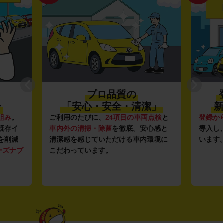
プロ品質の
〜
「安心・安全・清潔」
新
組み
。
ご利用のたびに、
24項目の車両点検
と
登録か
既存イ
車内外の清掃・除菌
を徹底。安心感と
導入し
を削減
清潔感を感じていただける車内環境に
います
ーズナブ
こだわっています。