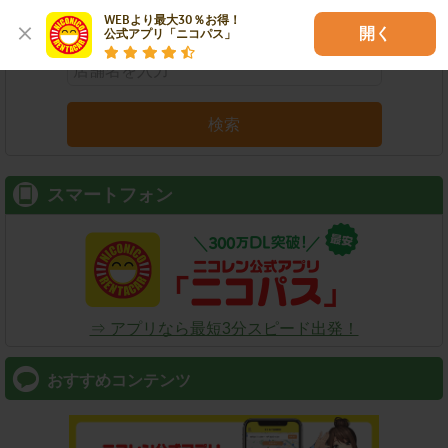
店舗名
駅名
新幹線名
空港名
WEBより最大30％お得！

開く
公式アプリ「ニコパス」
検索
スマートフォン
⇒ アプリなら最短3分スピード出発！
おすすめコンテンツ