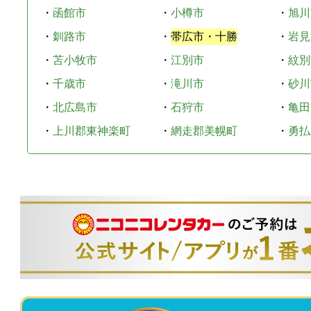
・
函館市
・
小樽市
・
旭川
・
釧路市
・
帯広市・十勝
・
岩見
・
苫小牧市
・
江別市
・
紋別
・
千歳市
・
滝川市
・
砂川
・
北広島市
・
石狩市
・
亀田
・
上川郡東神楽町
・
網走郡美幌町
・
勇払