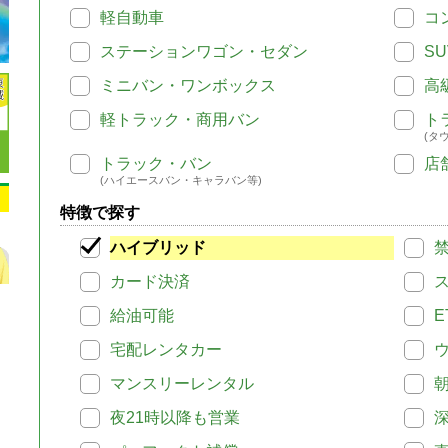
軽自動車
コ
ステーションワゴン・セダン
SU
ミニバン・ワンボックス
高
軽トラック・商用バン
ト
(タ
トラック・バン
店
(ハイエースバン・キャラバン等)
特徴で探す
ハイブリッド
カード決済
給油可能
E
宅配レンタカー
マンスリーレンタル
夜21時以降も営業