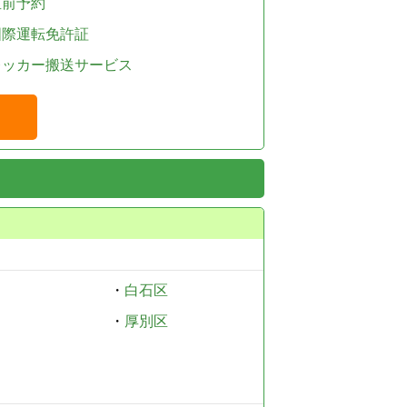
直前予約
国際運転免許証
レッカー搬送サービス
・
白石区
・
厚別区