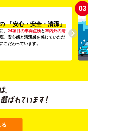
03
の
「安心・安全・清潔」
に、
24項目の車両点検
と
車内外の清
底。安心感と清潔感を感じていただ
にこだわっています。
見る