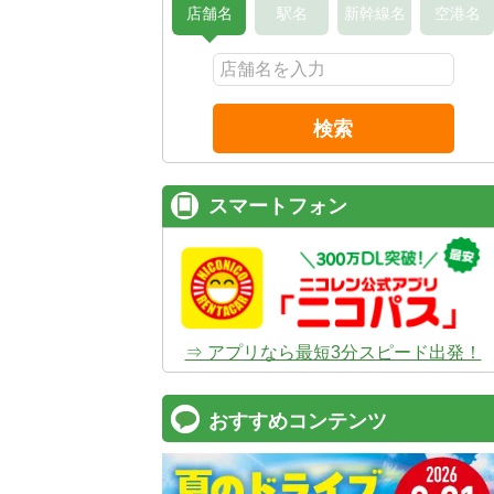
店舗名
駅名
新幹線名
空港名
検索
スマートフォン
⇒ アプリなら最短3分スピード出発！
おすすめコンテンツ