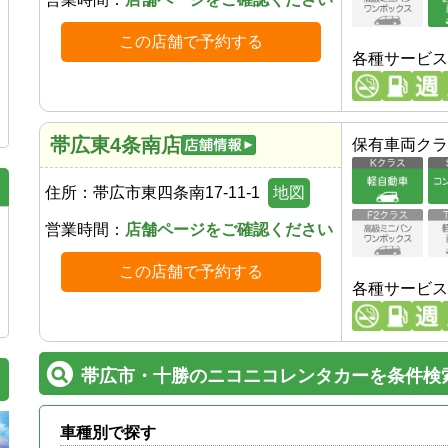
この店舗で予約する
各種サービス
帯広東4条南店
保有車両クラ
住所：
帯広市東四条南17-11-1
地図
営業時間：
店舗ページをご確認ください
この店舗で予約する
各種サービス
帯広市・十勝のニコニコレンタカーを条件検
車種別で探す