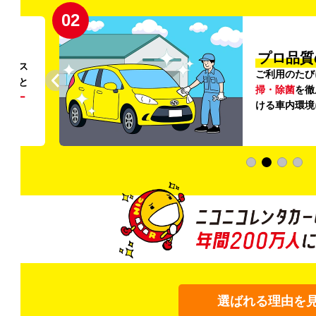
02
円〜
プロ品質
リンス
ご利用のたび
ること
掃・除菌
を徹
う
リー
ける車内環境
選ばれる理由を