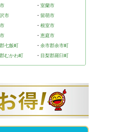
市
・
室蘭市
沢市
・
留萌市
市
・
根室市
市
・
恵庭市
郡七飯町
・
余市郡余市町
郡むかわ町
・
目梨郡羅臼町